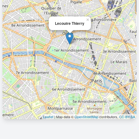
×
Lecoutre Thierry
Leaflet
| Map data ©
OpenStreetMap
contributors,
CC-BY-SA