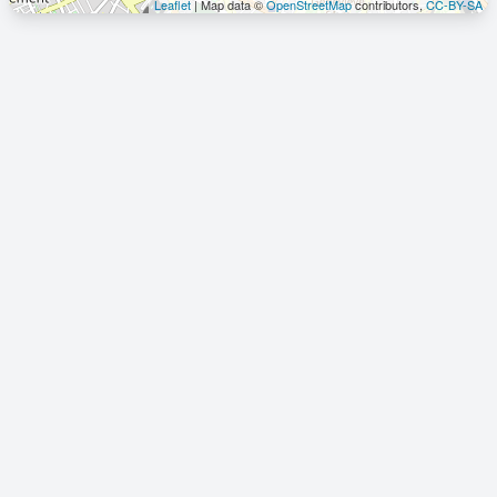
Leaflet
| Map data ©
OpenStreetMap
contributors,
CC-BY-SA