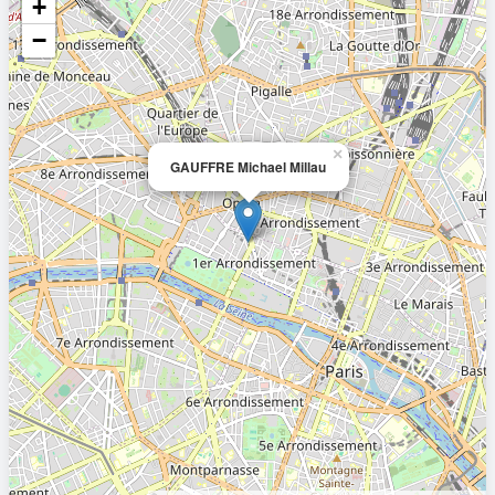
+
−
×
GAUFFRE Michael Millau