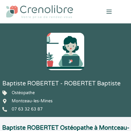
Open mai
Baptiste ROBERTET - ROBERTET Baptiste
Ostéopathe
Montceau-les-Mines
07 63 32 63 87
Baptiste ROBERTET Ostéopathe à Montceau-