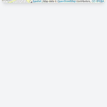
Leaflet
| Map data ©
OpenStreetMap
contributors,
CC-BY-SA