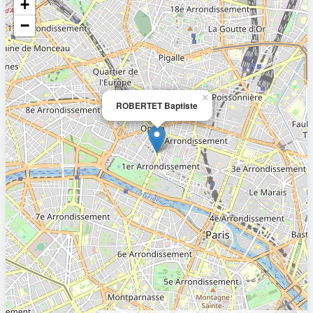
+
−
×
ROBERTET Baptiste