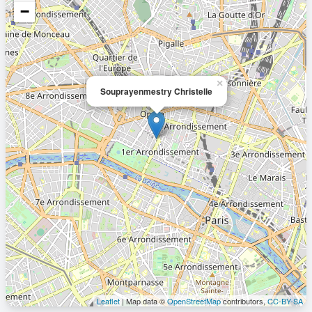
−
×
Souprayenmestry Christelle
Leaflet
| Map data ©
OpenStreetMap
contributors,
CC-BY-SA