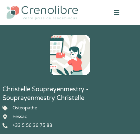
Open mai
Christelle Souprayenmestry -
Souprayenmestry Christelle
Ostéopathe
Pessac
+33 5 56 36 75 88