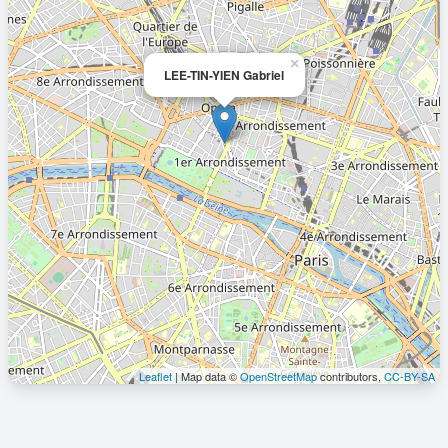
×
LEE-TIN-YIEN Gabriel
Leaflet
| Map data ©
OpenStreetMap
contributors,
CC-BY-SA