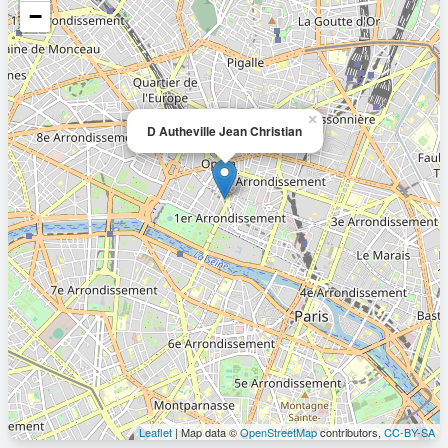
−
×
D Autheville Jean Christian
Leaflet
| Map data ©
OpenStreetMap
contributors,
CC-BY-SA