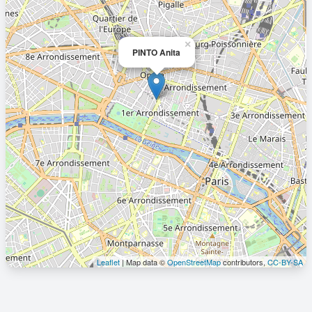
×
PINTO Anita
Leaflet
| Map data ©
OpenStreetMap
contributors,
CC-BY-SA