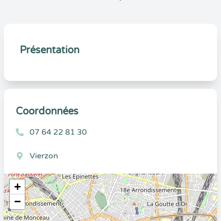
Présentation
Coordonnées
07 64 22 81 30
Vierzon
+
−