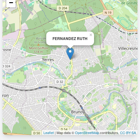
−
×
FERNANDEZ RUTH
Leaflet
| Map data ©
OpenStreetMap
contributors,
CC-BY-SA