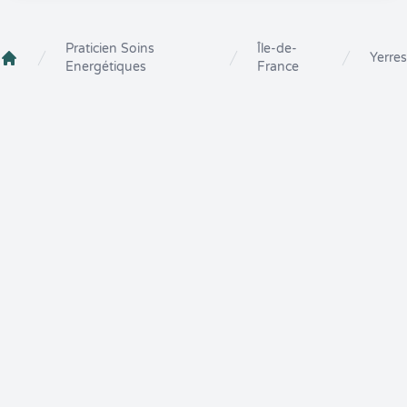
Praticien Soins
Île-de-
Yerres
Energétiques
France
Crenolibre