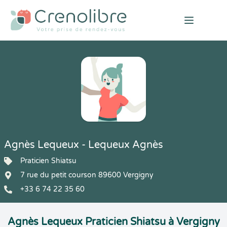
Open mai
Agnès Lequeux - Lequeux Agnès
Praticien Shiatsu
7 rue du petit courson 89600 Vergigny
+33 6 74 22 35 60
Agnès Lequeux Praticien Shiatsu à Vergigny