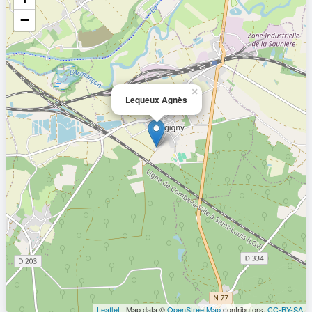
−
×
Lequeux Agnès
Leaflet
| Map data ©
OpenStreetMap
contributors,
CC-BY-SA