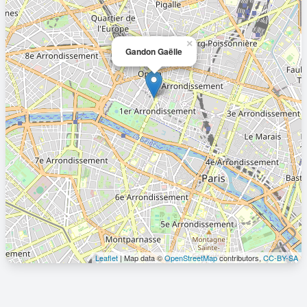
×
Gandon Gaëlle
Leaflet
| Map data ©
OpenStreetMap
contributors,
CC-BY-SA