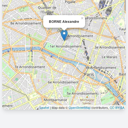
×
BORNE Alexandre
Leaflet
| Map data ©
OpenStreetMap
contributors,
CC-BY-SA