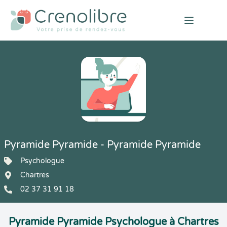
Open mai
Pyramide Pyramide - Pyramide Pyramide
Psychologue
Chartres
02 37 31 91 18
Pyramide Pyramide Psychologue à Chartres