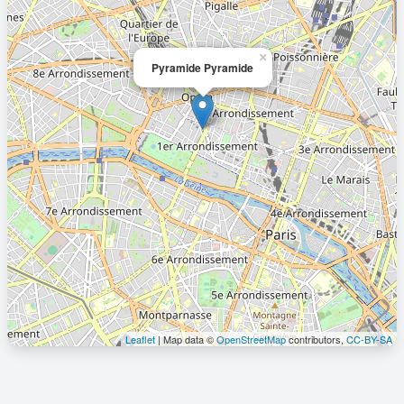
×
Pyramide Pyramide
Leaflet
| Map data ©
OpenStreetMap
contributors,
CC-BY-SA