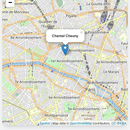
−
×
Chantal Chauny
Leaflet
| Map data ©
OpenStreetMap
contributors,
CC-BY-SA