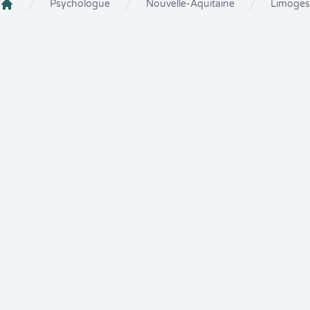
Psychologue
Nouvelle-Aquitaine
Limoges
Crenolibre