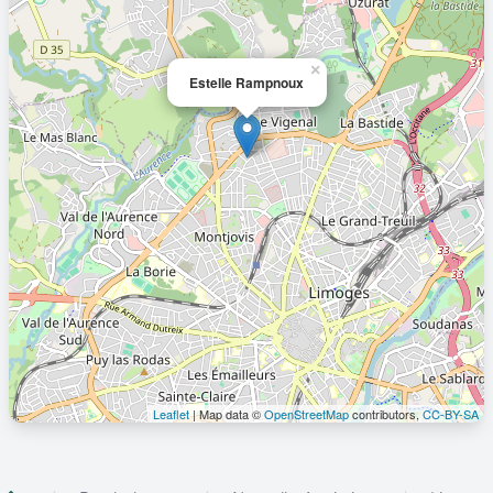
×
Estelle Rampnoux
Leaflet
| Map data ©
OpenStreetMap
contributors,
CC-BY-SA