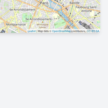
Leaflet
| Map data ©
OpenStreetMap
contributors,
CC-BY-SA