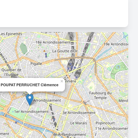
×
POUPAT PERRUCHET Clémence