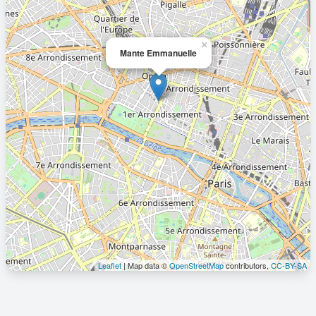
×
Mante Emmanuelle
Leaflet
| Map data ©
OpenStreetMap
contributors,
CC-BY-SA