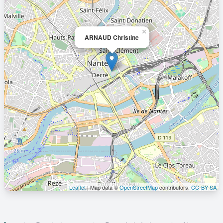
×
ARNAUD Christine
Leaflet
| Map data ©
OpenStreetMap
contributors,
CC-BY-SA