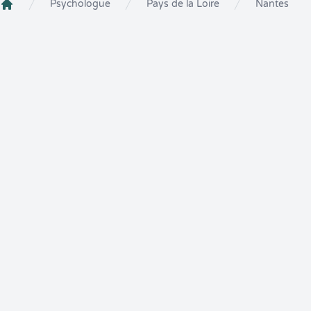
Psychologue
Pays de la Loire
Nantes
Crenolibre