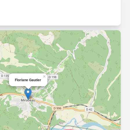
×
Floriane Gautier