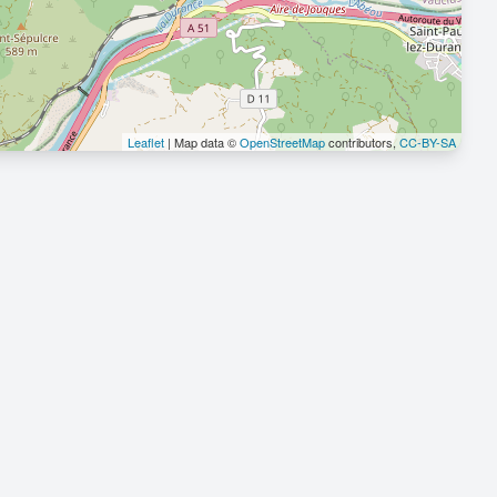
Leaflet
| Map data ©
OpenStreetMap
contributors,
CC-BY-SA