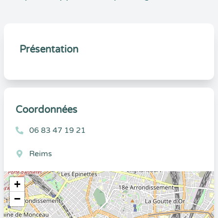
Présentation
Coordonnées
06 83 47 19 21
Reims
+
−