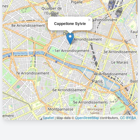
×
Cappellone Sylvie
Leaflet
| Map data ©
OpenStreetMap
contributors,
CC-BY-SA