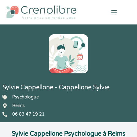
Open mai
Sylvie Cappellone - Cappellone Sylvie
Psychologue
Reims
06 83 47 19 21
Sylvie Cappellone Psychologue à Reims