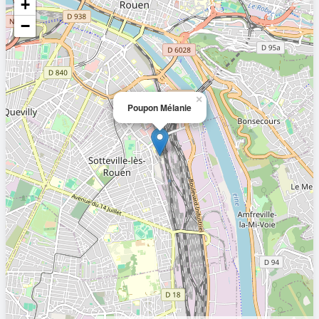
+
−
×
Poupon Mélanie