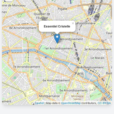
×
Essentiel Cristelle
Leaflet
| Map data ©
OpenStreetMap
contributors,
CC-BY-SA