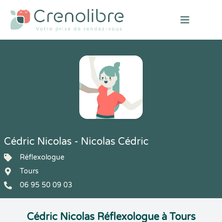
Open mai
Cédric Nicolas - Nicolas Cédric
Réflexologue
Tours
06 95 50 09 03
Cédric Nicolas Réflexologue à Tours