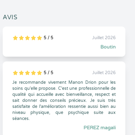
AVIS
5 / 5
Juillet 2026
5
1
5
0
Boutin
5 / 5
Juillet 2026
5
1
5
0
Je recommande vivement Manon Drion pour les
soins qu'elle propose. C'est une professionnelle de
qualité qui accueille avec bienveillance, respect et
sait donner des conseils précieux. Je suis très
satisfaite de l'amélioration ressentie aussi bien au
niveau physique, que psychique suite aux
séances.
PEREZ magali