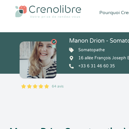
Pourquoi Cren
Manon Drion - Somat
Somatopathe
16 allée François Joseph
+33 6 31 46 60 35
64 avis
5
1
5
64