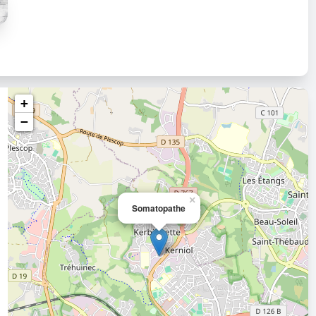
+
−
×
Somatopathe