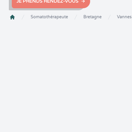
JE PRENDS RENDEZ-VOUS
Somatothérapeute
Bretagne
Vannes
Crenolibre