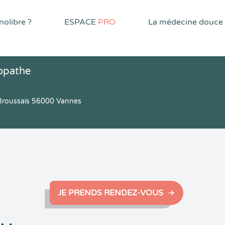
olibre ?
ESPACE
PRO
La médecine douce
opathe
 Broussais 56000 Vannes
JE PRENDS RENDEZ-VOUS