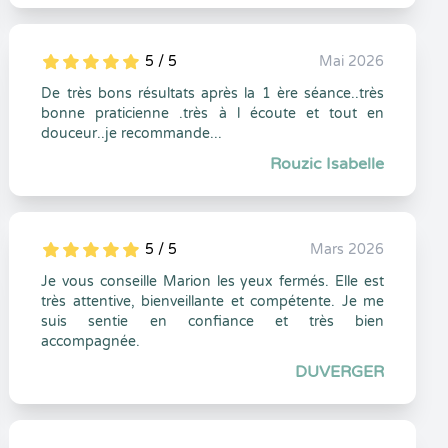
5 / 5
Mai 2026
5
1
5
0
De très bons résultats après la 1 ère séance..très
bonne praticienne .très à l écoute et tout en
douceur..je recommande...
Rouzic Isabelle
5 / 5
Mars 2026
5
1
5
0
Je vous conseille Marion les yeux fermés. Elle est
très attentive, bienveillante et compétente. Je me
suis sentie en confiance et très bien
accompagnée.
DUVERGER