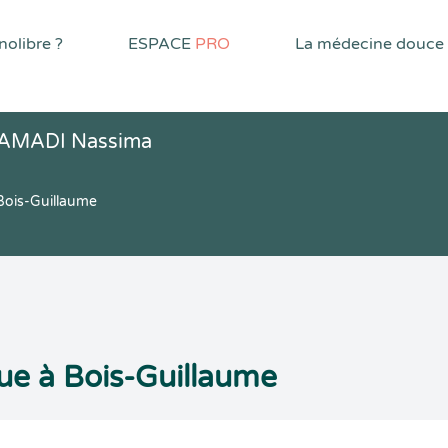
olibre ?
ESPACE
PRO
La médecine douce
HAMADI Nassima
Bois-Guillaume
e à Bois-Guillaume