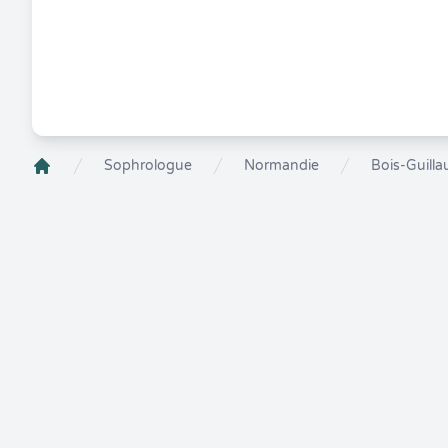
Sophrologue
Normandie
Bois-Guill
Crenolibre