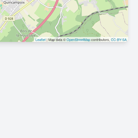
Leaflet
| Map data ©
OpenStreetMap
contributors,
CC-BY-SA