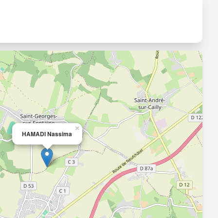
×
HAMADI Nassima