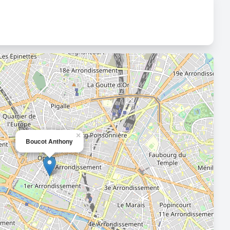
×
Boucot Anthony