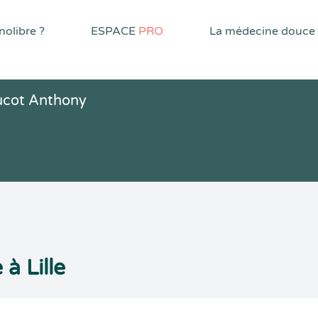
olibre ?
ESPACE
PRO
La médecine douce
ucot Anthony
à Lille