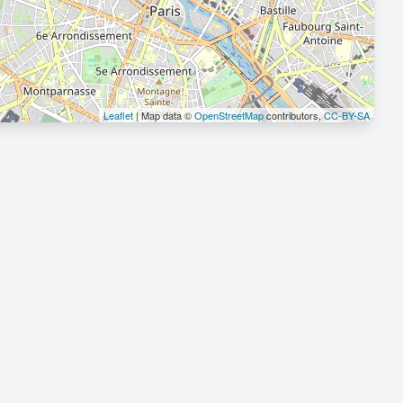
Leaflet
| Map data ©
OpenStreetMap
contributors,
CC-BY-SA