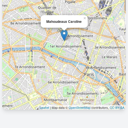
×
Mahoudeaux Caroline
Leaflet
| Map data ©
OpenStreetMap
contributors,
CC-BY-SA