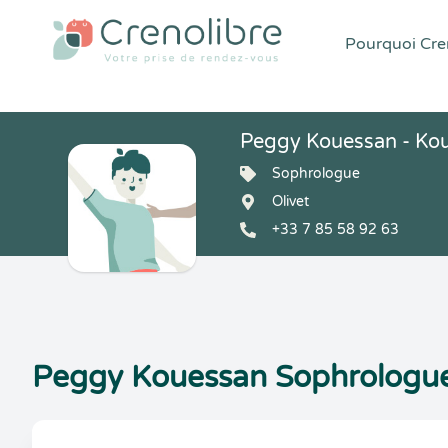
Pourquoi Cren
Peggy Kouessan - Ko
Sophrologue
Olivet
+33 7 85 58 92 63
Peggy Kouessan Sophrologue 