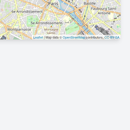
Leaflet
| Map data ©
OpenStreetMap
contributors,
CC-BY-SA