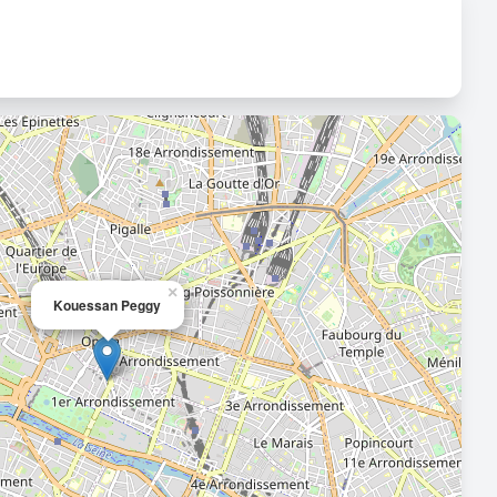
×
Kouessan Peggy