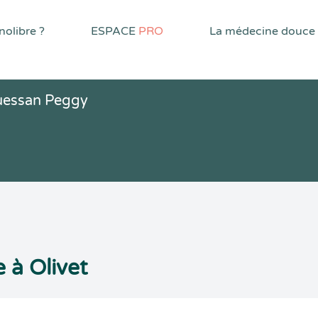
olibre ?
ESPACE
PRO
La médecine douce
uessan Peggy
à Olivet