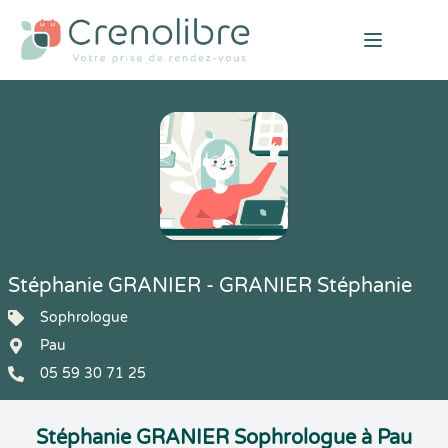
Open mai
Stéphanie GRANIER - GRANIER Stéphanie
Sophrologue
Pau
05 59 30 71 25
Stéphanie GRANIER Sophrologue à Pau