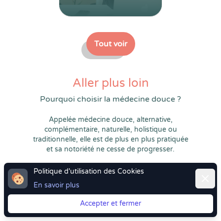
Tout voir
Aller plus loin
Pourquoi choisir la médecine douce ?
Appelée médecine douce, alternative,
complémentaire, naturelle, holistique ou
traditionnelle, elle est de plus en plus pratiquée
et sa notoriété ne cesse de progresser.
Mais pourquoi faire appel à des thérapeutes de
Politique d'utilisation des Cookies
Ferme
médecine douce pour vous accompagner, dès
En savoir plus
le plus jeune âge, à traverser des moments
difficiles de votre vie ou tout simplement pour
Accepter et fermer
obtenir un mieux-etre ou un bien-être ?