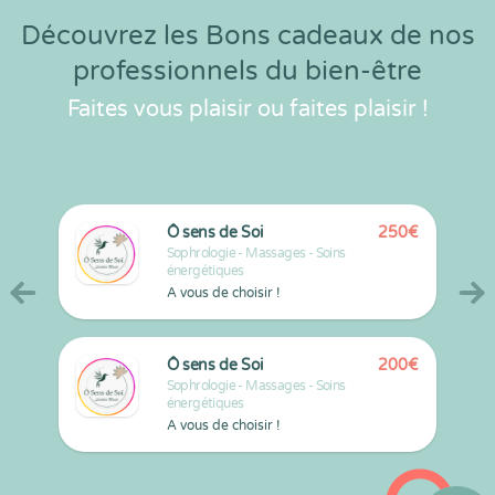
Découvrez les Bons cadeaux de nos
professionnels du bien-être
Faites vous plaisir ou faites plaisir !
Ô sens de Soi
250
€
Sophrologie - Massages - Soins
énergétiques
A vous de choisir !
Ô sens de Soi
200
€
Sophrologie - Massages - Soins
énergétiques
A vous de choisir !