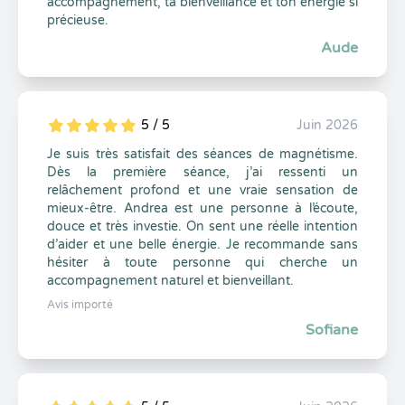
accompagnement, ta bienveillance et ton énergie si
précieuse.
Aude
5 / 5
Juin 2026
5
1
5
0
Je suis très satisfait des séances de magnétisme.
Dès la première séance, j’ai ressenti un
relâchement profond et une vraie sensation de
mieux-être. Andrea est une personne à l’écoute,
douce et très investie. On sent une réelle intention
d’aider et une belle énergie. Je recommande sans
hésiter à toute personne qui cherche un
accompagnement naturel et bienveillant.
Avis importé
Sofiane