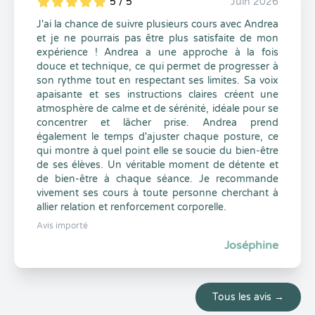
5 / 5
Juin 2026
5
1
5
0
J'ai la chance de suivre plusieurs cours avec Andrea
et je ne pourrais pas être plus satisfaite de mon
expérience ! Andrea a une approche à la fois
douce et technique, ce qui permet de progresser à
son rythme tout en respectant ses limites. Sa voix
apaisante et ses instructions claires créent une
atmosphère de calme et de sérénité, idéale pour se
concentrer et lâcher prise. Andrea prend
également le temps d'ajuster chaque posture, ce
qui montre à quel point elle se soucie du bien-être
de ses élèves. Un véritable moment de détente et
de bien-être à chaque séance. Je recommande
vivement ses cours à toute personne cherchant à
allier relation et renforcement corporelle.
Avis importé
Joséphine
Tous les avis →