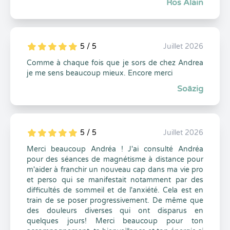
Ros Alain
5 / 5
Juillet 2026
5
1
5
0
Comme à chaque fois que je sors de chez Andrea
je me sens beaucoup mieux. Encore merci
Soäzig
5 / 5
Juillet 2026
5
1
5
0
Merci beaucoup Andréa ! J'ai consulté Andréa
pour des séances de magnétisme à distance pour
m'aider à franchir un nouveau cap dans ma vie pro
et perso qui se manifestait notamment par des
difficultés de sommeil et de l'anxiété. Cela est en
train de se poser progressivement. De même que
des douleurs diverses qui ont disparus en
quelques jours! Merci beaucoup pour ton