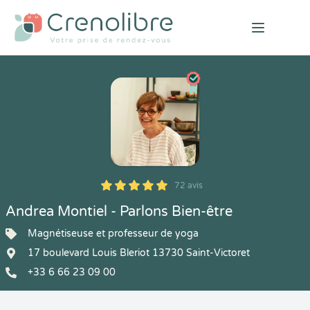
Open mai
72 avis
5
1
5
72
Andrea Montiel - Parlons Bien-être
Magnétiseuse et professeur de yoga
17 boulevard Louis Bleriot 13730 Saint-Victoret
+33 6 66 23 09 00