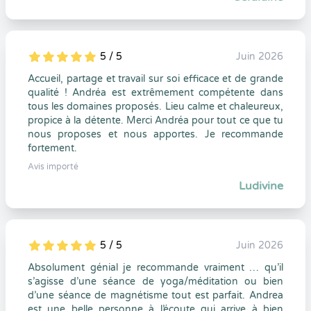
5 / 5
Juin 2026
5
1
5
0
Accueil, partage et travail sur soi efficace et de grande
qualité ! Andréa est extrêmement compétente dans
tous les domaines proposés. Lieu calme et chaleureux,
propice à la détente. Merci Andréa pour tout ce que tu
nous proposes et nous apportes. Je recommande
fortement.
Avis importé
Ludivine
5 / 5
Juin 2026
5
1
5
0
Absolument génial je recommande vraiment … qu’il
s’agisse d’une séance de yoga/méditation ou bien
d’une séance de magnétisme tout est parfait. Andrea
est une belle personne à l’écoute qui arrive à bien