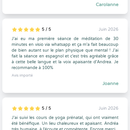
Carolanne
5 / 5
Juin 2026
5
1
5
0
J'ai eu ma première séance de méditation de 30
minutes en visio via whatsapp et ça m'a fait beaucoup
de bien autant sur le plan physique que mental ! J'ai
fait la séance en espagnol et c'est très agréable grâce
à cette belle langue et la voix apaisante d'Andrea. Je
recommande à 100%
Avis importé
Joanne
5 / 5
Juin 2026
5
1
5
0
J'ai suivi les cours de yoga prénatal, qui ont vraiment
été bénéfique. Un lieu chaleureux et apaisant. Andréa
très humaine, à l'écoute et compétente. Encore merci