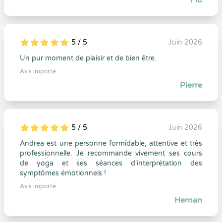
Flo
5 / 5
Juin 2026
5
1
5
0
Un pur moment de plaisir et de bien être.
Avis importé
Pierre
5 / 5
Juin 2026
5
1
5
0
Andrea est une personne formidable, attentive et très
professionnelle. Je recommande vivement ses cours
de yoga et ses séances d'interprétation des
symptômes émotionnels !
Avis importé
Hernan