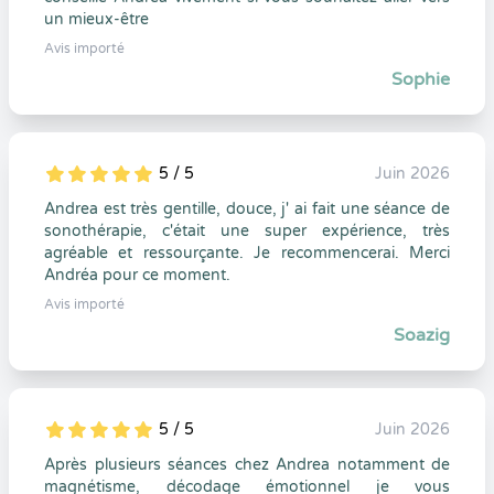
un mieux-être
Avis importé
Sophie
5 / 5
Juin 2026
5
1
5
0
Andrea est très gentille, douce, j' ai fait une séance de
sonothérapie, c'était une super expérience, très
agréable et ressourçante. Je recommencerai. Merci
Andréa pour ce moment.
Avis importé
Soazig
5 / 5
Juin 2026
5
1
5
0
Après plusieurs séances chez Andrea notamment de
magnétisme, décodage émotionnel je vous