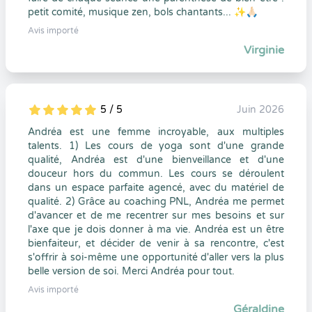
petit comité, musique zen, bols chantants... ✨🙏🏻
Avis importé
Virginie
5 / 5
Juin 2026
5
1
5
0
Andréa est une femme incroyable, aux multiples
talents. 1) Les cours de yoga sont d'une grande
qualité, Andréa est d'une bienveillance et d'une
douceur hors du commun. Les cours se déroulent
dans un espace parfaite agencé, avec du matériel de
qualité. 2) Grâce au coaching PNL, Andréa me permet
d'avancer et de me recentrer sur mes besoins et sur
l'axe que je dois donner à ma vie. Andréa est un être
bienfaiteur, et décider de venir à sa rencontre, c'est
s'offrir à soi-même une opportunité d'aller vers la plus
belle version de soi. Merci Andréa pour tout.
Avis importé
Géraldine