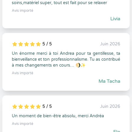
soins,matériel super, tout est fait pour se relaxer
Avis importé
Livia
5 / 5
Juin 2026
5
1
5
0
Un énorme merci à toi Andrea pour ta gentillesse, ta
bienveillance et ton professionnalisme. Tu as contribué
à mes changements en cours… 🌖✨
Avis importé
Ma Tacha
5 / 5
Juin 2026
5
1
5
0
Un moment de bien-être absolu, merci Andréa
Avis importé