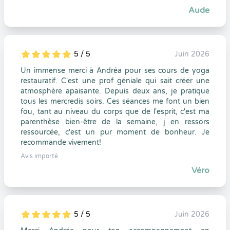
Aude
5 / 5
Juin 2026
5
1
5
0
Un immense merci à Andréa pour ses cours de yoga
restauratif. C'est une prof géniale qui sait créer une
atmosphère apaisante. Depuis deux ans, je pratique
tous les mercredis soirs. Ces séances me font un bien
fou, tant au niveau du corps que de l'esprit, c'est ma
parenthèse bien-être de la semaine, j en ressors
ressourcée, c'est un pur moment de bonheur. Je
recommande vivement!
Avis importé
Véro
5 / 5
Juin 2026
5
1
5
0