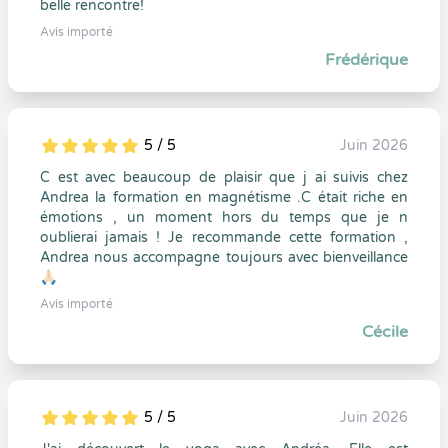
belle rencontre!
Avis importé
Frédérique
5 / 5
Juin 2026
5
1
5
0
C est avec beaucoup de plaisir que j ai suivis chez
Andrea la formation en magnétisme .C était riche en
émotions , un moment hors du temps que je n
oublierai jamais ! Je recommande cette formation ,
Andrea nous accompagne toujours avec bienveillance
🙏🏻
Avis importé
Cécile
5 / 5
Juin 2026
5
1
5
0