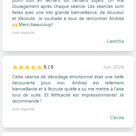
point tout en lâchant sur certains sujets. Un vrai
soulagement après chaque séance. Les séances sont
faites avec une très grande bienveillance, de douceur
et d’écoute. Je souhaite à tous de rencontrer Andrea
🙌 Merci beaucoup!
Avis importé
Laetitia
5 / 5
Juin 2026
5
1
5
0
Cette séance de décodage émotionnel était une belle
découverte pour moi. Andrea est tellement
bienveillante et à l’écoute qu’elle a su me mettre à l’aise
tout de suite. Et l’efficacité est impressionnante! Je
recommande !
Avis importé
Cécile