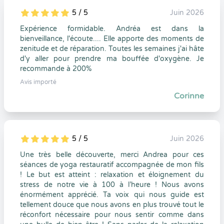
5 / 5
Juin 2026
5
1
5
0
Expérience formidable. Andréa est dans la
bienveillance, l'écoute.... Elle apporte des moments de
zenitude et de réparation. Toutes les semaines j'ai hâte
d'y aller pour prendre ma bouffée d'oxygène. Je
recommande à 200%
Avis importé
Corinne
5 / 5
Juin 2026
5
1
5
0
Une très belle découverte, merci Andrea pour ces
séances de yoga restauratif accompagnée de mon fils
! Le but est atteint : relaxation et éloignement du
stress de notre vie à 100 à l’heure ! Nous avons
énormément apprécié. Ta voix qui nous guide est
tellement douce que nous avons en plus trouvé tout le
réconfort nécessaire pour nous sentir comme dans