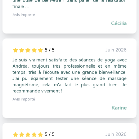
une bulle de bien-être ! Sans parler de la relaxation
finale …
Avis importé
Cécilia
5 / 5
Juin 2026
5
1
5
0
Je suis vraiment satisfaite des séances de yoga avec
Andréa, toujours très professionnelle et en même
temps, très à l'écoute avec une grande bienveillance.
J'ai pu également tester une séance de massage
magnétisme, cela m'a fait le plus grand bien. Je
recommande vivement !
Avis importé
Karine
5 / 5
Juin 2026
5
1
5
0