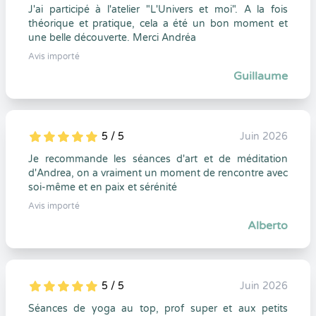
J'ai participé à l'atelier "L'Univers et moi". A la fois
théorique et pratique, cela a été un bon moment et
une belle découverte. Merci Andréa
Avis importé
Guillaume
5 / 5
Juin 2026
5
1
5
0
Je recommande les séances d'art et de méditation
d'Andrea, on a vraiment un moment de rencontre avec
soi-même et en paix et sérénité
Avis importé
Alberto
5 / 5
Juin 2026
5
1
5
0
Séances de yoga au top, prof super et aux petits