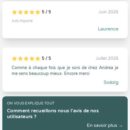
5 / 5
Juin 2026
5
1
5
0
Avis importé
Laurence
5 / 5
Juillet 2026
5
1
5
0
Comme à chaque fois que je sors de chez Andrea je
me sens beaucoup mieux. Encore merci
Soäzig
ON VOUS EXPLIQUE TOUT
Comment recueillons nous l'avis de nos
utilisateurs ?
En savoir plus →