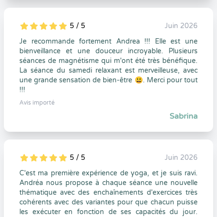
5 / 5
Juin 2026
5
1
5
0
Je recommande fortement Andrea !!! Elle est une
bienveillance et une douceur incroyable. Plusieurs
séances de magnétisme qui m'ont été très bénéfique.
La séance du samedi relaxant est merveilleuse, avec
une grande sensation de bien-être 😃. Merci pour tout
!!!
Avis importé
Sabrina
5 / 5
Juin 2026
5
1
5
0
C'est ma première expérience de yoga, et je suis ravi.
Andréa nous propose à chaque séance une nouvelle
thématique avec des enchaînements d'exercices très
cohérents avec des variantes pour que chacun puisse
les exécuter en fonction de ses capacités du jour.