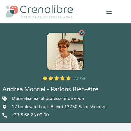
Open mai
72 avis
5
1
5
72
Andrea Montiel - Parlons Bien-être
Magnétiseuse et professeur de yoga
17 boulevard Louis Bleriot 13730 Saint-Victoret
+33 6 66 23 09 00