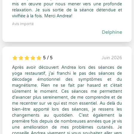
mis en œuvre pour nous mener vers une profonde
relaxation. Je suis sortie de la séance détendue et
vivifiée à la fois. Merci Andrea!
Avis importé
Delphine
5 / 5
Juin 2026
5
1
5
0
Après avoir découvert Andrea lors des séances de
yoga restauratif, j'ai franchi le pas des séances de
décodage émotionnel des symptômes et du
magnétisme. Rien ne se fait par hasard et c'était
sûrement le moment. Ces séances me permettent
d'avancer plus sereinement, de me comprendre et de
me recentrer sur ve qui est mon essentiel. Au delà du
bien-être apporté lors des séances, je ressens les
changements au quotidien. C'est également la
première fois depuis de nombreuses années que je vis
une amélioration de mes problèmes cutanés. Je
conseille Andrea vivement si vous souhaitez aller vers