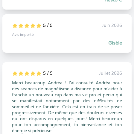
Resto C
5 / 5
Juin 2026
5
1
5
0
Avis importé
Gisèle
5 / 5
Juillet 2026
5
1
5
0
Merci beaucoup Andréa ! J'ai consulté Andréa pour
des séances de magnétisme à distance pour m'aider à
franchir un nouveau cap dans ma vie pro et perso qui
se manifestait notamment par des difficultés de
sommeil et de l'anxiété. Cela est en train de se poser
progressivement. De même que des douleurs diverses
qui ont disparus en quelques jours! Merci beaucoup
pour ton accompagnement, ta bienveillance et ton
énergie si précieuse.