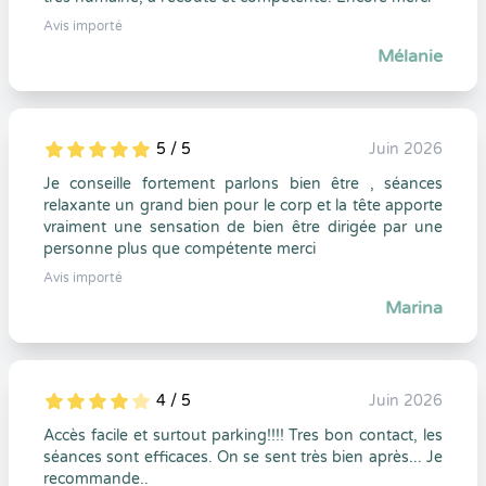
Avis importé
Mélanie
5 / 5
Juin 2026
5
1
5
0
Je conseille fortement parlons bien être , séances
relaxante un grand bien pour le corp et la tête apporte
vraiment une sensation de bien être dirigée par une
personne plus que compétente merci
Avis importé
Marina
4 / 5
Juin 2026
5
1
4
0
Accès facile et surtout parking!!!! Tres bon contact, les
séances sont efficaces. On se sent très bien après... Je
recommande..