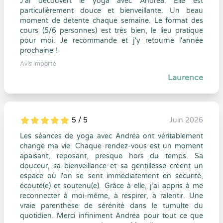
J'ai découvert le yoga avec Andréa. Elle est
particulièrement douce et bienveillante. Un beau
moment de détente chaque semaine. Le format des
cours (5/6 personnes) est très bien, le lieu pratique
pour moi. Je recommande et j'y retourne l'année
prochaine !
Avis importé
Laurence
5 / 5
Juin 2026
5
1
5
0
Les séances de yoga avec Andréa ont véritablement
changé ma vie. Chaque rendez-vous est un moment
apaisant, reposant, presque hors du temps. Sa
douceur, sa bienveillance et sa gentillesse créent un
espace où l'on se sent immédiatement en sécurité,
écouté(e) et soutenu(e). Grâce à elle, j’ai appris à me
reconnecter à moi-même, à respirer, à ralentir. Une
vraie parenthèse de sérénité dans le tumulte du
quotidien. Merci infiniment Andréa pour tout ce que