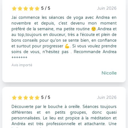
5 / 5
Juin 2026
5
1
5
0
Jai commence les séances de yoga avec Andrea en
novembre et depuis, c'est devenu mon moment
préféré de la semaine, ma petite routine 🙂.Andrea et
au top,toujours en douceur, très a l'écoute et plein de
bons conseils pour qu'on se sente bien, en confiance
et surtout pour progresser 💪. Si vous voulez prendre
soins de vous, n'hésitez pas . Recommande Andrea
+++++++
Avis importé
Nicolle
5 / 5
Juin 2026
5
1
5
0
Découverte par le bouche à oreille. Séances toujours
différentes et en petits groupes, donc quasi
personnalisées. Le lieu est propice à la méditation et
Andréa est très professionnelle et attachante. Une