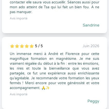
contacter elle saura vous accueillir. Séances aussi pour
mon ado atteint de Tsa qui lui fait un bien fou. A ne
pas manquer.
Avis importé
Sandrine
5 / 5
Juin 2026
5
1
5
0
Un immense merci à André et Florence pour cette
magnifique formation en magnétisme. Je me suis
vraiment régalée du début à la fin : entre les émotions,
les rires et toute la bienveillance que vous avez
partagée, ce fut une expérience aussi enrichissante
qu’agréable. Je recommande votre formation les yeux
fermés ! Merci encore pour votre générosité et votre
accompagnement. 🙏✨
Avis importé
Peggy