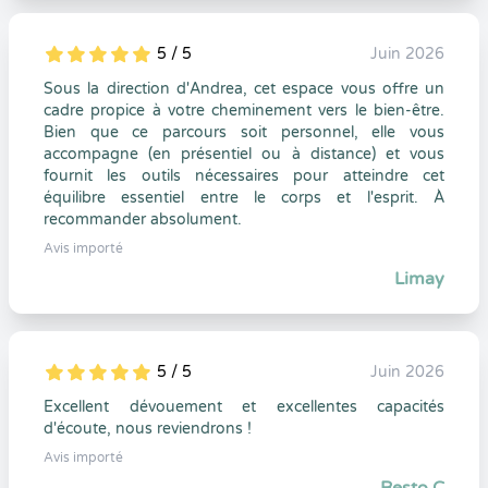
5 / 5
Juin 2026
5
1
5
0
Sous la direction d'Andrea, cet espace vous offre un
cadre propice à votre cheminement vers le bien-être.
Bien que ce parcours soit personnel, elle vous
accompagne (en présentiel ou à distance) et vous
fournit les outils nécessaires pour atteindre cet
équilibre essentiel entre le corps et l'esprit. À
recommander absolument.
Avis importé
Limay
5 / 5
Juin 2026
5
1
5
0
Excellent dévouement et excellentes capacités
d'écoute, nous reviendrons !
Avis importé