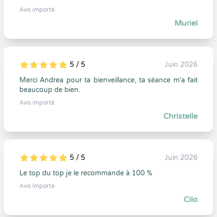
Avis importé
Muriel
5 / 5
Juin 2026
5
1
5
0
Merci Andrea pour ta bienveillance, ta séance m'a fait
beaucoup de bien.
Avis importé
Christelle
5 / 5
Juin 2026
5
1
5
0
Le top du top je le recommande à 100 %
Avis importé
Cilo