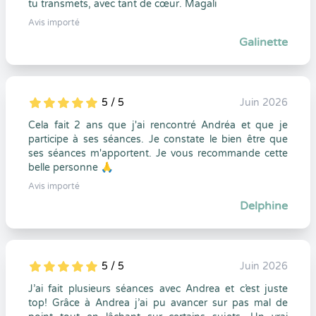
tu transmets, avec tant de cœur. Magali
Avis importé
Galinette
5 / 5
Juin 2026
5
1
5
0
Cela fait 2 ans que j'ai rencontré Andréa et que je
participe à ses séances. Je constate le bien être que
ses séances m'apportent. Je vous recommande cette
belle personne 🙏
Avis importé
Delphine
5 / 5
Juin 2026
5
1
5
0
J’ai fait plusieurs séances avec Andrea et c’est juste
top! Grâce à Andrea j’ai pu avancer sur pas mal de