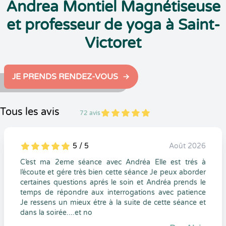
Andrea Montiel Magnétiseuse
et professeur de yoga à Saint-
Victoret
JE PRENDS RENDEZ-VOUS
Tous les avis
72 avis
5
1
5
72
5 / 5
Août 2026
5
1
5
0
C’est ma 2eme séance avec Andréa Elle est trés à
l’écoute et gére très bien cette séance Je peux aborder
certaines questions aprés le soin et Andréa prends le
temps de répondre aux interrogations avec patience
Je ressens un mieux étre à la suite de cette séance et
dans la soirée....et no