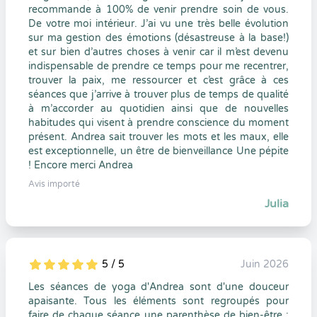
recommande à 100% de venir prendre soin de vous.
De votre moi intérieur. J’ai vu une très belle évolution
sur ma gestion des émotions (désastreuse à la base!)
et sur bien d’autres choses à venir car il m’est devenu
indispensable de prendre ce temps pour me recentrer,
trouver la paix, me ressourcer et c’est grâce à ces
séances que j’arrive à trouver plus de temps de qualité
à m’accorder au quotidien ainsi que de nouvelles
habitudes qui visent à prendre conscience du moment
présent. Andrea sait trouver les mots et les maux, elle
est exceptionnelle, un être de bienveillance Une pépite
! Encore merci Andrea
Avis importé
Julia
5 / 5
Juin 2026
5
1
5
0
Les séances de yoga d'Andrea sont d'une douceur
apaisante. Tous les éléments sont regroupés pour
faire de chaque séance une parenthèse de bien-être :