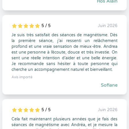
Ros Alain
5 / 5
Juin 2026
5
1
5
0
Je suis très satisfait des séances de magnétisme. Dès
la première séance, j’ai ressenti un relâchement
profond et une vraie sensation de mieux-être. Andrea
est une personne à l’écoute, douce et très investie. On
sent une réelle intention d’aider et une belle énergie.
Je recommande sans hésiter à toute personne qui
cherche un accompagnement naturel et bienveillant.
Avis importé
Sofiane
5 / 5
Juin 2026
5
1
5
0
Cela fait maintenant plusieurs années que je fais des
séances de magnétisme avec Andréa, et je mesure la