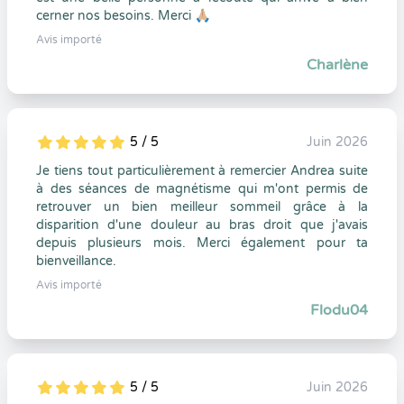
cerner nos besoins. Merci 🙏🏼
Avis importé
Charlène
5 / 5
Juin 2026
5
1
5
0
Je tiens tout particulièrement à remercier Andrea suite
à des séances de magnétisme qui m'ont permis de
retrouver un bien meilleur sommeil grâce à la
disparition d'une douleur au bras droit que j'avais
depuis plusieurs mois. Merci également pour ta
bienveillance.
Avis importé
Flodu04
5 / 5
Juin 2026
5
1
5
0