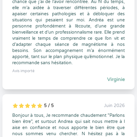
chance que j’ai de l’avoir rencontrée. Au fil du temps,
elle m’a aidée à traverser différentes périodes, à
apaiser certaines pathologies et à débloquer des
situations qui pesaient sur moi. Andréa est une
personne profondément à l’écoute, d’une grande
bienveillance et d’un professionnalisme rare. Elle prend
vraiment le temps de comprendre ce que l’on vit et
d’adapter chaque séance de magnétisme à nos
besoins. Son accompagnement m’a énormément
apporté, tant sur le plan physique qu’émotionnel. Je la
recommande sans hésitation.
Avis importé
Virginie
5 / 5
Juin 2026
5
1
5
0
Bonjour à tous, Je recommande chaudement "Parlons
bien être", et surtout Andrea qui sait nous mettre à l
aise en confiance et nous apporte le bien être que
nous sommes venu chercher. N hésitez pas à la