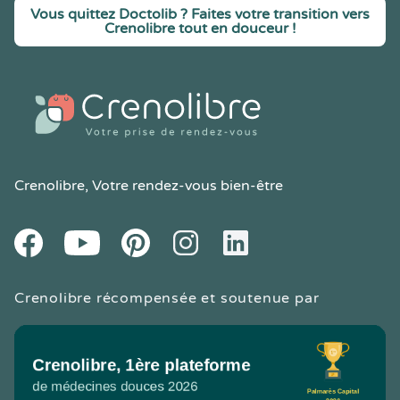
Vous quittez Doctolib ? Faites votre transition vers
Crenolibre tout en douceur !
Crenolibre
, Votre rendez-vous bien-être
Youtube
Facebook
Pintereset
Instagram
LinkedIn
Crenolibre récompensée et soutenue par