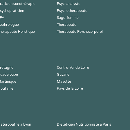
raticien sonothérapie
Psychanalyste
sychopraticien
Psychothérapeute
PA
Sage-femme
ophrologue
Thérapeute
hérapeute Holistique
Thérapeute Psychocorporel
retagne
Centre-Val de Loire
uadeloupe
Guyane
artinique
Mayotte
ccitanie
Pays de la Loire
aturopathe à Lyon
Diététicien Nutritionniste à Paris