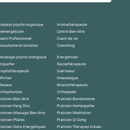
nalyste psycho-organique
Aromathérapeute
ioénergéticien
Centre Bien-être
oach Professionnel
Coach de vie
onsultante en lactation
Coworking
écodage psycho-biologique
Energéticien
tiopathe
Fasciathérapeute
raphothérapeute
Guérisseur
nfirmier
Kinesiologue
asseur
Musicothérapeute
rthophoniste
Orthopédie
raticien Bien-être
Praticien Biorésonance
raticien Feng Shui
Praticien Homeopathe
raticien Massage Bien-être
Praticien Meditation
raticien Pilates
Praticien Qi Gong
raticien Soins Energétiques
Praticien Thérapies brèves