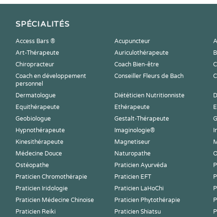
SPÉCIALITÉS
Access Bars ®
Acupuncteur
A
Art-Thérapeute
Auriculothérapeute
B
Chiropracteur
Coach Bien-être
C
Coach en développement
Conseiller Fleurs de Bach
C
personnel
Dermatologue
Diététicien Nutritionniste
D
Equithérapeute
Ethérapeute
E
Geobiologue
Gestalt-Thérapeute
G
Hypnothérapeute
Imaginologie®
I
Kinesithérapeute
Magnetiseur
M
Médecine Douce
Naturopathe
O
Ostéopathe
Praticien Ayurvéda
P
Praticien Chromothérapie
Praticien EFT
P
Praticien Iridologie
Praticien LaHoChi
P
Praticien Médecine Chinoise
Praticien Phytothérapie
P
Praticien Reiki
Praticien Shiatsu
P