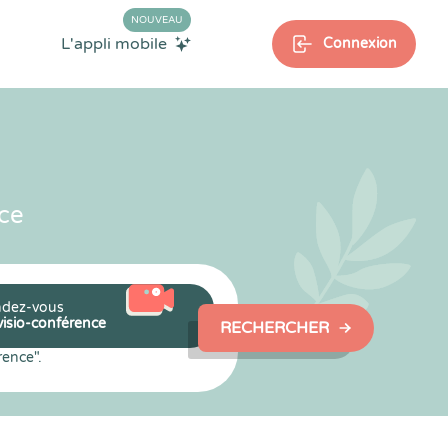
NOUVEAU
L'appli mobile
Connexion
ce
dez-vous
visio-conférence
RECHERCHER
rence".