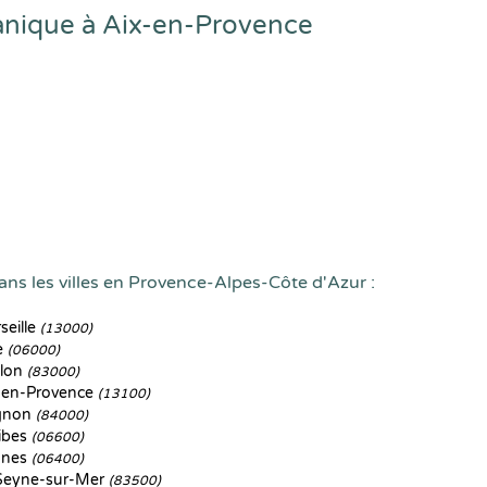
anique à Aix-en-Provence
ans les villes en Provence-Alpes-Côte d'Azur :
eille
(13000)
e
(06000)
lon
(83000)
-en-Provence
(13100)
gnon
(84000)
ibes
(06600)
nes
(06400)
Seyne-sur-Mer
(83500)