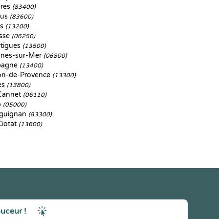
res
(83400)
jus
(83600)
es
(13200)
sse
(06250)
tigues
(13500)
nes-sur-Mer
(06800)
agne
(13400)
on-de-Provence
(13300)
es
(13800)
Cannet
(06110)
p
(05000)
guignan
(83300)
Ciotat
(13600)
ouceur !