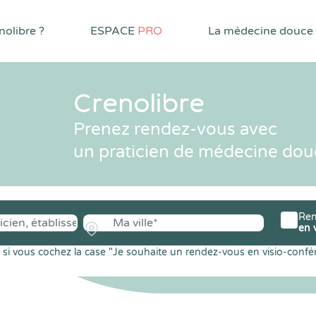
olibre ?
ESPACE
PRO
La médecine douce
Crenolibre
Prenez rendez-vous avec
un praticien de médecine dou
Ren
en 
si vous cochez la case "Je souhaite un rendez-vous en visio-confé