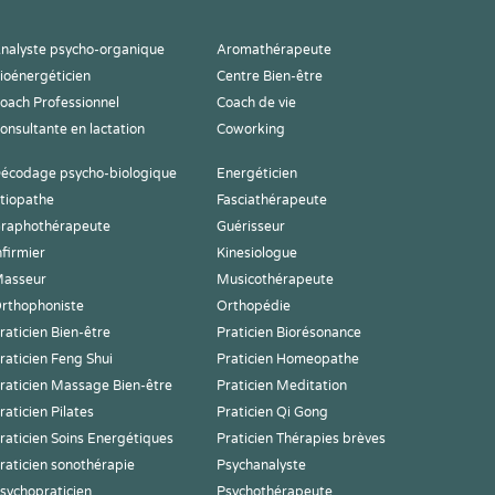
nalyste psycho-organique
Aromathérapeute
ioénergéticien
Centre Bien-être
oach Professionnel
Coach de vie
onsultante en lactation
Coworking
écodage psycho-biologique
Energéticien
tiopathe
Fasciathérapeute
raphothérapeute
Guérisseur
nfirmier
Kinesiologue
asseur
Musicothérapeute
rthophoniste
Orthopédie
raticien Bien-être
Praticien Biorésonance
raticien Feng Shui
Praticien Homeopathe
raticien Massage Bien-être
Praticien Meditation
raticien Pilates
Praticien Qi Gong
raticien Soins Energétiques
Praticien Thérapies brèves
raticien sonothérapie
Psychanalyste
sychopraticien
Psychothérapeute