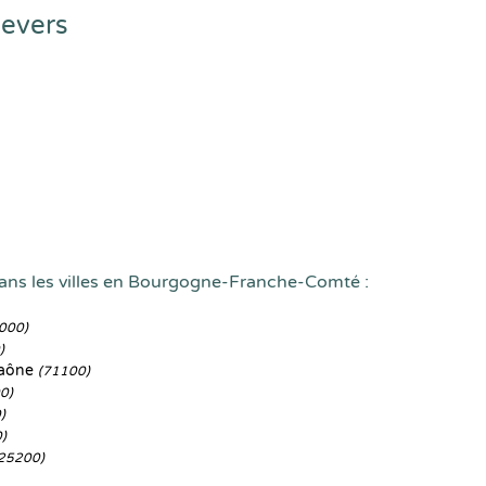
Nevers
dans les villes en Bourgogne-Franche-Comté :
000)
)
Saône
(71100)
0)
)
)
25200)