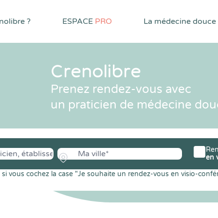
olibre ?
ESPACE
PRO
La médecine douce
Crenolibre
Prenez rendez-vous avec
un praticien de médecine dou
Ren
en 
si vous cochez la case "Je souhaite un rendez-vous en visio-confé