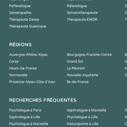
Reflexologue
Relaxologue
S
Somatopathe
Somatothérapeute
S
Thérapeute Danse
Thérapeute EMDR
T
Thérapeute Quantique
RÉGIONS
Auvergne-Rhône-Alpes
Bourgogne-Franche-Comté
B
Corse
Grand Est
G
Hauts-de-France
La Réunion
M
Normandie
Nouvelle-Aquitaine
O
Provence-Alpes-Côte d'Azur
Île-de-France
RECHERCHES FRÉQUENTES
Psychologue à Paris
Sophrologue à Marseille
N
Sophrologue à Lille
Psychologue à Lille
K
Psychologue à Marseille
Naturopathe à Lille
C