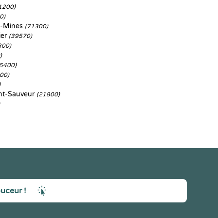
1200)
0)
s-Mines
(71300)
ier
(39570)
300)
)
5400)
00)
)
nt-Sauveur
(21800)
ouceur !