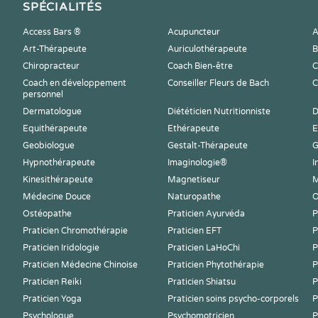
SPÉCIALITÉS
Access Bars ®
Acupuncteur
A
Art-Thérapeute
Auriculothérapeute
B
Chiropracteur
Coach Bien-être
C
Coach en développement
Conseiller Fleurs de Bach
C
personnel
Dermatologue
Diététicien Nutritionniste
D
Equithérapeute
Ethérapeute
E
Geobiologue
Gestalt-Thérapeute
G
Hypnothérapeute
Imaginologie®
I
Kinesithérapeute
Magnetiseur
M
Médecine Douce
Naturopathe
O
Ostéopathe
Praticien Ayurvéda
P
Praticien Chromothérapie
Praticien EFT
P
Praticien Iridologie
Praticien LaHoChi
P
Praticien Médecine Chinoise
Praticien Phytothérapie
P
Praticien Reiki
Praticien Shiatsu
P
Praticien Yoga
Praticien soins psycho-corporels
P
Psychologue
Psychomotricien
P