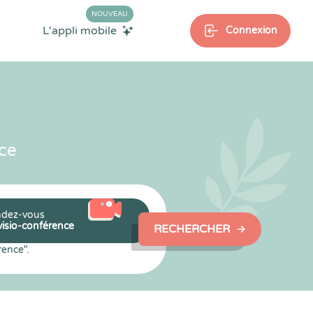
NOUVEAU
L'appli mobile
Connexion
ce
dez-vous
visio-conférence
RECHERCHER
rence".