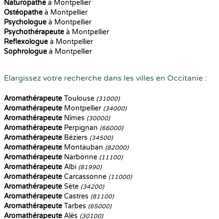
Naturopathe
à Montpellier
Ostéopathe
à Montpellier
Psychologue
à Montpellier
Psychothérapeute
à Montpellier
Reflexologue
à Montpellier
Sophrologue
à Montpellier
Elargissez votre recherche dans les villes en Occitanie :
Aromathérapeute
Toulouse
(31000)
Aromathérapeute
Montpellier
(34000)
Aromathérapeute
Nîmes
(30000)
Aromathérapeute
Perpignan
(66000)
Aromathérapeute
Béziers
(34500)
Aromathérapeute
Montauban
(82000)
Aromathérapeute
Narbonne
(11100)
Aromathérapeute
Albi
(81990)
Aromathérapeute
Carcassonne
(11000)
Aromathérapeute
Sète
(34200)
Aromathérapeute
Castres
(81100)
Aromathérapeute
Tarbes
(65000)
Aromathérapeute
Alès
(30100)