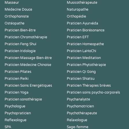
Masseur
Musicothérapeute
Médecine Douce
Naturopathe
Orthophoniste
Orthopédie
Ostéopathe
Praticien Ayurvéda
Praticien Bien-être
Praticien Biorésonance
Praticien Chromothérapie
Praticien EFT
Praticien Feng Shui
Praticien Homeopathe
Praticien Iridologie
Praticien LaHoChi
Praticien Massage Bien-être
Praticien Meditation
Praticien Médecine Chinoise
Praticien Phytothérapie
Praticien Pilates
Praticien Qi Gong
Praticien Reiki
Praticien Shiatsu
Praticien Soins Energétiques
Praticien Thérapies brèves
Praticien Yoga
Praticien soins psycho-corporels
Praticien sonothérapie
Psychanalyste
Psychologue
Psychomotricien
Psychopraticien
Psychothérapeute
Reflexologue
Relaxologue
SPA
Sage-femme