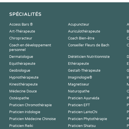
SPÉCIALITÉS
Access Bars ®
Acupuncteur
A
Art-Thérapeute
Auriculothérapeute
B
Chiropracteur
Coach Bien-être
C
Coach en développement
Conseiller Fleurs de Bach
C
personnel
Dermatologue
Diététicien Nutritionniste
D
Equithérapeute
Ethérapeute
E
Geobiologue
Gestalt-Thérapeute
G
Hypnothérapeute
Imaginologie®
I
Kinesithérapeute
Magnetiseur
M
Médecine Douce
Naturopathe
O
Ostéopathe
Praticien Ayurvéda
P
Praticien Chromothérapie
Praticien EFT
P
Praticien Iridologie
Praticien LaHoChi
P
Praticien Médecine Chinoise
Praticien Phytothérapie
P
Praticien Reiki
Praticien Shiatsu
P