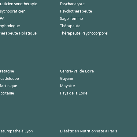
raticien sonothérapie
Psychanalyste
sychopraticien
Psychothérapeute
PA
Sage-femme
ophrologue
Thérapeute
hérapeute Holistique
Thérapeute Psychocorporel
retagne
Centre-Val de Loire
uadeloupe
Guyane
artinique
Mayotte
ccitanie
Pays de la Loire
aturopathe à Lyon
Diététicien Nutritionniste à Paris