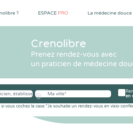
olibre ?
ESPACE
PRO
La médecine douce
Crenolibre
Prenez rendez-vous avec
un praticien de médecine dou
Ren
en 
si vous cochez la case "Je souhaite un rendez-vous en visio-confé