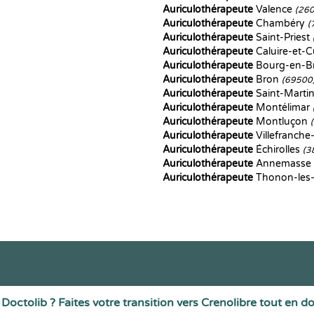
Auriculothérapeute
Valence
(26
Auriculothérapeute
Chambéry
(
Auriculothérapeute
Saint-Priest
Auriculothérapeute
Caluire-et-C
Auriculothérapeute
Bourg-en-B
Auriculothérapeute
Bron
(69500
Auriculothérapeute
Saint-Marti
Auriculothérapeute
Montélimar
Auriculothérapeute
Montluçon
Auriculothérapeute
Villefranch
Auriculothérapeute
Échirolles
(3
Auriculothérapeute
Annemasse
Auriculothérapeute
Thonon-les
Doctolib ? Faites votre transition vers Crenolibre tout en d