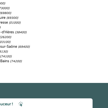
000)
73000)
(69800)
uire
(69300)
resse
(01000)
)
n-d'Hères
(38400)
(26200)
(03100)
e-sur-Saône
(69400)
8130)
(74100)
-Bains
(74200)
ouceur !