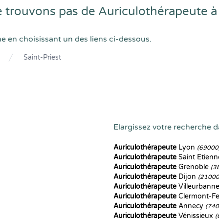
trouvons pas de Auriculothérapeute à 
he en choisissant un des liens ci-dessous.
Saint-Priest
Elargissez votre recherche d
Auriculothérapeute
Lyon
(69000
Auriculothérapeute
Saint Etien
Auriculothérapeute
Grenoble
(3
Auriculothérapeute
Dijon
(21000
Auriculothérapeute
Villeurbann
Auriculothérapeute
Clermont-F
Auriculothérapeute
Annecy
(740
Auriculothérapeute
Vénissieux
(