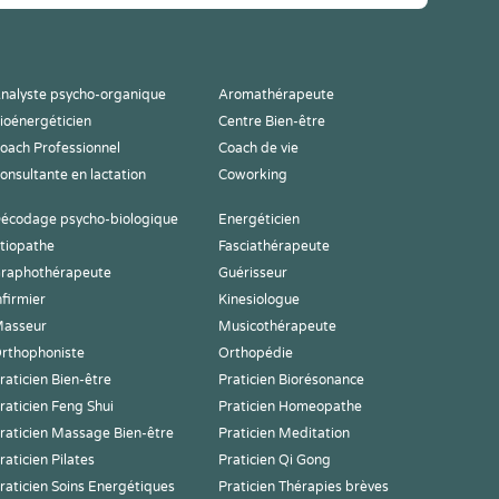
nalyste psycho-organique
Aromathérapeute
ioénergéticien
Centre Bien-être
oach Professionnel
Coach de vie
onsultante en lactation
Coworking
écodage psycho-biologique
Energéticien
tiopathe
Fasciathérapeute
raphothérapeute
Guérisseur
nfirmier
Kinesiologue
asseur
Musicothérapeute
rthophoniste
Orthopédie
raticien Bien-être
Praticien Biorésonance
raticien Feng Shui
Praticien Homeopathe
raticien Massage Bien-être
Praticien Meditation
raticien Pilates
Praticien Qi Gong
raticien Soins Energétiques
Praticien Thérapies brèves