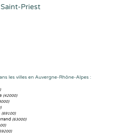
Saint-Priest
ans les villes en Auvergne-Rhône-Alpes :
)
ne
(42000)
8000)
)
e
(69100)
errand
(63000)
00)
69200)