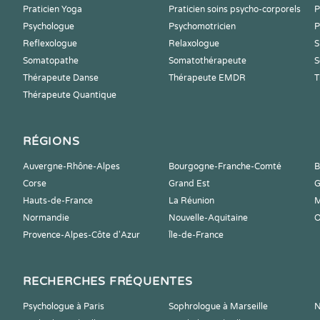
Praticien Yoga
Praticien soins psycho-corporels
P
Psychologue
Psychomotricien
P
Reflexologue
Relaxologue
S
Somatopathe
Somatothérapeute
S
Thérapeute Danse
Thérapeute EMDR
T
Thérapeute Quantique
RÉGIONS
Auvergne-Rhône-Alpes
Bourgogne-Franche-Comté
B
Corse
Grand Est
G
Hauts-de-France
La Réunion
M
Normandie
Nouvelle-Aquitaine
O
Provence-Alpes-Côte d'Azur
Île-de-France
RECHERCHES FRÉQUENTES
Psychologue à Paris
Sophrologue à Marseille
N