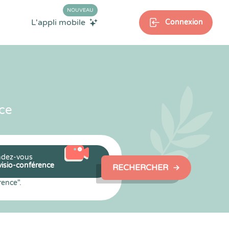
NOUVEAU
L'appli mobile
Connexion
ce
dez-vous
visio-conférence
RECHERCHER
rence".