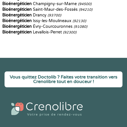
Bioénergéticien
Champigny-sur-Marne
(94500)
Bioénergéticien
Saint-Maur-des-Fossés
(94210)
Bioénergéticien
Drancy
(93700)
Bioénergéticien
Issy-les-Moulineaux
(92130)
Bioénergéticien
Évry-Courcouronnes
(91080)
Bioénergéticien
Levallois-Perret
(92300)
Vous quittez Doctolib ? Faites votre transition vers
Crenolibre tout en douceur !