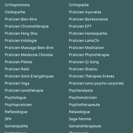
Orthophoniste
Orthopédie
Ostéopathe
Praticien Ayurvéda
Praticien Bien-être
Praticien Biorésonance
Praticien Chromothérapie
Praticien EFT
Praticien Feng Shui
Praticien Homeopathe
Praticien Iridologie
Praticien LaHoChi
Praticien Massage Bien-être
Praticien Meditation
Praticien Médecine Chinoise
Praticien Phytothérapie
Praticien Pilates
Praticien Qi Gong
Praticien Reiki
Praticien Shiatsu
Praticien Soins Energétiques
Praticien Thérapies brèves
Praticien Yoga
Praticien soins psycho-corporels
Praticien sonothérapie
Psychanalyste
Psychologue
Psychomotricien
Psychopraticien
Psychothérapeute
Reflexologue
Relaxologue
SPA
Sage-femme
Somatopathe
Somatothérapeute