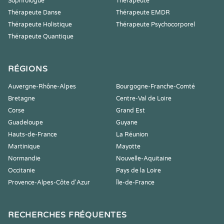
Sophrologue
Thérapeute
Thérapeute Danse
Thérapeute EMDR
Thérapeute Holistique
Thérapeute Psychocorporel
Thérapeute Quantique
RÉGIONS
Auvergne-Rhône-Alpes
Bourgogne-Franche-Comté
Bretagne
Centre-Val de Loire
Corse
Grand Est
Guadeloupe
Guyane
Hauts-de-France
La Réunion
Martinique
Mayotte
Normandie
Nouvelle-Aquitaine
Occitanie
Pays de la Loire
Provence-Alpes-Côte d'Azur
Île-de-France
RECHERCHES FRÉQUENTES