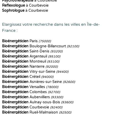
Psychothérapeute
à Courbevoie
Reflexologue
à Courbevoie
Sophrologue
à Courbevoie
Elargissez votre recherche dans les villes en Île-de-
France :
Bioénergéticien
Paris
(75000)
Bioénergéticien
Boulogne-Billancourt
(92100)
Bioénergéticien
Saint-Denis
(93200)
Bioénergéticien
Argenteuil
(95100)
Bioénergéticien
Montreuil
(93100)
Bioénergéticien
Nanterre
(92000)
Bioénergéticien
Vitry-sur-Seine
(94400)
Bioénergéticien
Créteil
(94000)
Bioénergéticien
Asnières-sur-Seine
(92600)
Bioénergéticien
Versailles
(78000)
Bioénergéticien
Colombes
(92700)
Bioénergéticien
Aubervilliers
(93300)
Bioénergéticien
Aulnay-sous-Bois
(93600)
Bioénergéticien
Courbevoie
(92400)
Bioénergéticien
Rueil-Malmaison
(92500)