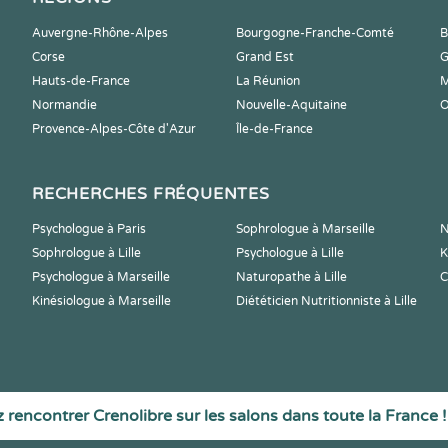
Auvergne-Rhône-Alpes
Bourgogne-Franche-Comté
B
Corse
Grand Est
G
Hauts-de-France
La Réunion
M
Normandie
Nouvelle-Aquitaine
O
Provence-Alpes-Côte d'Azur
Île-de-France
RECHERCHES FRÉQUENTES
Psychologue à Paris
Sophrologue à Marseille
N
Sophrologue à Lille
Psychologue à Lille
K
Psychologue à Marseille
Naturopathe à Lille
C
Kinésiologue à Marseille
Diététicien Nutritionniste à Lille
 rencontrer Crenolibre sur les salons dans toute la France !