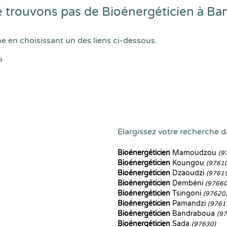
 trouvons pas de Bioénergéticien à B
he en choisissant un des liens ci-dessous.
a
Elargissez votre recherche da
Bioénergéticien
Mamoudzou
(9
Bioénergéticien
Koungou
(9761
Bioénergéticien
Dzaoudzi
(9761
Bioénergéticien
Dembéni
(97660
Bioénergéticien
Tsingoni
(97620
Bioénergéticien
Pamandzi
(9761
Bioénergéticien
Bandraboua
(9
Bioénergéticien
Sada
(97630)