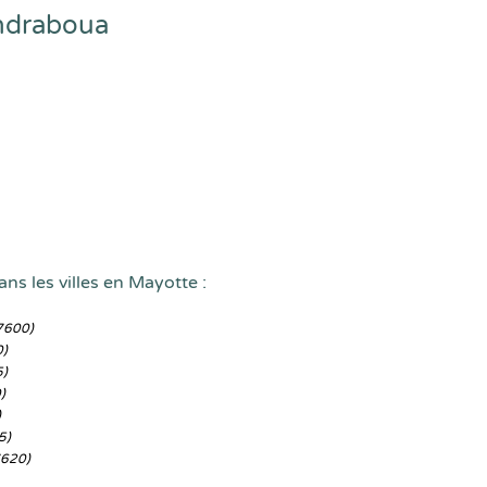
andraboua
ns les villes en Mayotte :
7600)
0)
5)
)
)
5)
7620)