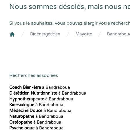
Nous sommes désolés, mais nous ne
Si vous le souhaitez, vous pouvez élargir votre recherc
Bioénergéticien
Mayotte
Bandrabou
Crenolibre
Recherches associées
Coach Bien-être
à Bandraboua
Diététicien Nutritionniste
à Bandraboua
Hypnothérapeute
à Bandraboua
Kinesiologue
à Bandraboua
Médecine Douce
à Bandraboua
Naturopathe
à Bandraboua
Ostéopathe
à Bandraboua
Psychologue
à Bandraboua