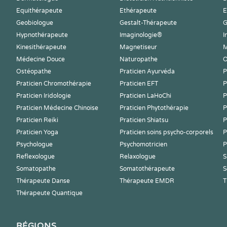
Equithérapeute
Ethérapeute
E
Geobiologue
Gestalt-Thérapeute
G
Hypnothérapeute
Imaginologie®
I
Kinesithérapeute
Magnetiseur
M
Médecine Douce
Naturopathe
O
Ostéopathe
Praticien Ayurvéda
P
Praticien Chromothérapie
Praticien EFT
P
Praticien Iridologie
Praticien LaHoChi
P
Praticien Médecine Chinoise
Praticien Phytothérapie
P
Praticien Reiki
Praticien Shiatsu
P
Praticien Yoga
Praticien soins psycho-corporels
P
Psychologue
Psychomotricien
P
Reflexologue
Relaxologue
S
Somatopathe
Somatothérapeute
S
Thérapeute Danse
Thérapeute EMDR
T
Thérapeute Quantique
RÉGIONS