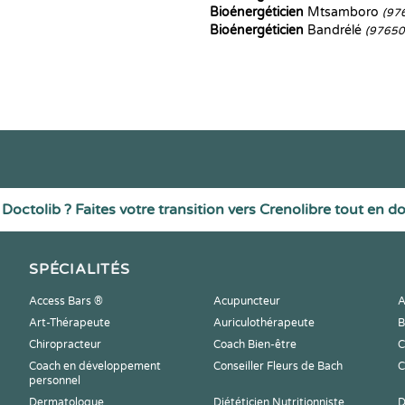
Bioénergéticien
Mtsamboro
(97
Bioénergéticien
Bandrélé
(97650
Doctolib ? Faites votre transition vers Crenolibre tout en d
SPÉCIALITÉS
Access Bars ®
Acupuncteur
A
Art-Thérapeute
Auriculothérapeute
B
Chiropracteur
Coach Bien-être
C
Coach en développement
Conseiller Fleurs de Bach
C
personnel
Dermatologue
Diététicien Nutritionniste
D