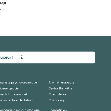
640)
)
ouceur !
nalyste psycho-organique
Aromathérapeute
ioénergéticien
Centre Bien-être
oach Professionnel
Coach de vie
onsultante en lactation
Coworking
écodage psycho-biologique
Energéticien