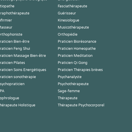
tiopathe
Fasciathérapeute
raphothérapeute
Guérisseur
nfirmier
Kinesiologue
asseur
Musicothérapeute
rthophoniste
Orthopédie
raticien Bien-être
Praticien Biorésonance
raticien Feng Shui
Praticien Homeopathe
raticien Massage Bien-être
Praticien Meditation
raticien Pilates
Praticien Qi Gong
raticien Soins Energétiques
Praticien Thérapies brèves
raticien sonothérapie
Psychanalyste
sychopraticien
Psychothérapeute
PA
Sage-femme
ophrologue
Thérapeute
hérapeute Holistique
Thérapeute Psychocorporel