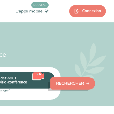
NOUVEAU
L'appli mobile
Connexion
ce
dez-vous
visio-conférence
RECHERCHER
rence".