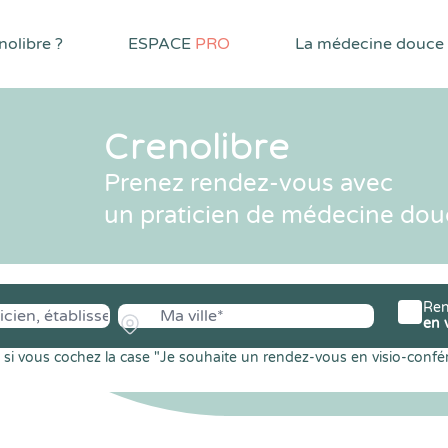
olibre ?
ESPACE
PRO
La médecine douce
Crenolibre
Prenez rendez-vous avec
un praticien de médecine dou
Ren
en 
si vous cochez la case "Je souhaite un rendez-vous en visio-confé