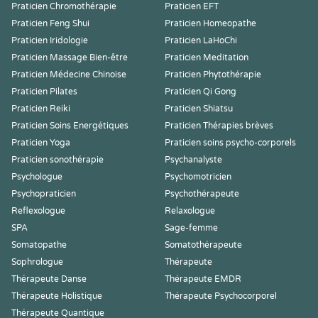
Praticien Chromothérapie
Praticien EFT
Praticien Feng Shui
Praticien Homeopathe
Praticien Iridologie
Praticien LaHoChi
Praticien Massage Bien-être
Praticien Meditation
Praticien Médecine Chinoise
Praticien Phytothérapie
Praticien Pilates
Praticien Qi Gong
Praticien Reiki
Praticien Shiatsu
Praticien Soins Energétiques
Praticien Thérapies brèves
Praticien Yoga
Praticien soins psycho-corporels
Praticien sonothérapie
Psychanalyste
Psychologue
Psychomotricien
Psychopraticien
Psychothérapeute
Reflexologue
Relaxologue
SPA
Sage-femme
Somatopathe
Somatothérapeute
Sophrologue
Thérapeute
Thérapeute Danse
Thérapeute EMDR
Thérapeute Holistique
Thérapeute Psychocorporel
Thérapeute Quantique