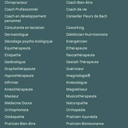
Chiropracteur
Coach Bien-être
Coach Professionnel
Coach de vie
Coach en développement
Conseiller Fleurs de Bach
personnel
Consultante en lactation
Coworking
Dermatologue
Diététicien Nutritionniste
Décodage psycho-biologique
Energéticien
Equithérapeute
Ethérapeute
Etiopathe
Fasciathérapeute
Geobiologue
Gestalt-Thérapeute
Graphothérapeute
Guérisseur
Hypnothérapeute
Imaginologie®
Infirmier
Kinesiologue
Kinesithérapeute
Magnetiseur
Masseur
Musicothérapeute
Médecine Douce
Naturopathe
Orthophoniste
Orthopédie
Ostéopathe
Praticien Ayurvéda
Praticien Bien-être
Praticien Biorésonance