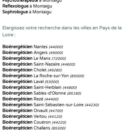
Psychothérapeute
à Montaigu
Reflexologue
à Montaigu
Sophrologue
à Montaigu
Elargissez votre recherche dans les villes en Pays de la
Loire :
Bioénergéticien
Nantes
(44000)
Bioénergéticien
Angers
(49000)
Bioénergéticien
Le Mans
(72000)
Bioénergéticien
Saint-Nazaire
(44600)
Bioénergéticien
Cholet
(49280)
Bioénergéticien
La Roche-sur-Yon
(85000)
Bioénergéticien
Laval
(53000)
Bioénergéticien
Saint-Herblain
(44800)
Bioénergéticien
Sables-d'Olonne
(85180)
Bioénergéticien
Rezé
(44400)
Bioénergéticien
Saint-Sébastien-sur-Loire
(44230)
Bioénergéticien
Orvault
(44700)
Bioénergéticien
Vertou
(44120)
Bioénergéticien
Couëron
(44220)
Bioénergéticien
Challans
(85300)