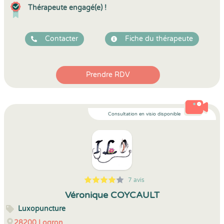
Thérapeute engagé(e) !
Contacter
Fiche du thérapeute
Prendre RDV
Consultation en visio disponible
7 avis
5
1
4
7
Véronique COYCAULT
Luxopuncture
28200
Logron