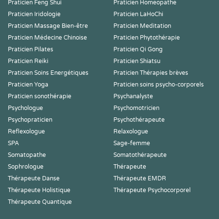
Praticien Feng Shui
Praticien Homeopathe
Praticien Iridologie
Praticien LaHoChi
Praticien Massage Bien-être
Praticien Meditation
Praticien Médecine Chinoise
Praticien Phytothérapie
Praticien Pilates
Praticien Qi Gong
Praticien Reiki
Praticien Shiatsu
Praticien Soins Energétiques
Praticien Thérapies brèves
Praticien Yoga
Praticien soins psycho-corporels
Praticien sonothérapie
Psychanalyste
Psychologue
Psychomotricien
Psychopraticien
Psychothérapeute
Reflexologue
Relaxologue
SPA
Sage-femme
Somatopathe
Somatothérapeute
Sophrologue
Thérapeute
Thérapeute Danse
Thérapeute EMDR
Thérapeute Holistique
Thérapeute Psychocorporel
Thérapeute Quantique