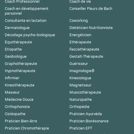
Coach Professionnel
Coach de vie
Coach en développement
Conseiller Fleurs de Bach
personnel
Consultante en lactation
Coworking
Dermatologue
Diététicien Nutritionniste
Décodage psycho-biologique
Energéticien
Equithérapeute
Ethérapeute
Etiopathe
Fasciathérapeute
Geobiologue
Gestalt-Thérapeute
Graphothérapeute
Guérisseur
Hypnothérapeute
Imaginologie®
Infirmier
Kinesiologue
Kinesithérapeute
Magnetiseur
Masseur
Musicothérapeute
Médecine Douce
Naturopathe
Orthophoniste
Orthopédie
Ostéopathe
Praticien Ayurvéda
Praticien Bien-être
Praticien Biorésonance
Praticien Chromothérapie
Praticien EFT