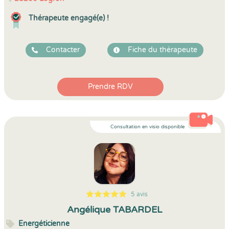
Thérapeute engagé(e) !
Contacter
Fiche du thérapeute
Prendre RDV
Consultation en visio disponible
5 avis
5
1
5
5
Angélique TABARDEL
Energéticienne