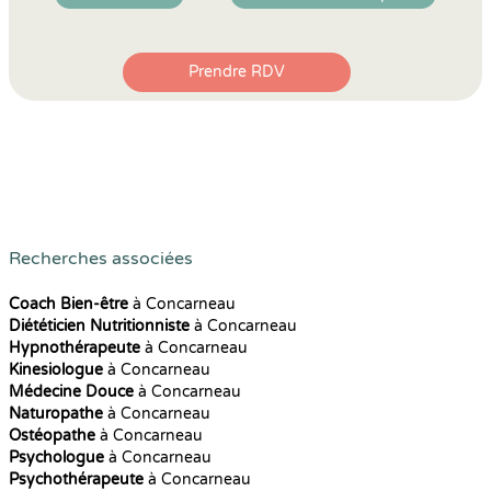
Prendre RDV
Recherches associées
Coach Bien-être
à Concarneau
Diététicien Nutritionniste
à Concarneau
Hypnothérapeute
à Concarneau
Kinesiologue
à Concarneau
Médecine Douce
à Concarneau
Naturopathe
à Concarneau
Ostéopathe
à Concarneau
Psychologue
à Concarneau
Psychothérapeute
à Concarneau