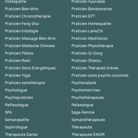
Ostéopathe
Praticien Ayurvéda
Praticien Bien-être
Praticien Biorésonance
Praticien Chromothérapie
Praticien EFT
Praticien Feng Shui
Praticien Homeopathe
Praticien Iridologie
Praticien LaHoChi
Praticien Massage Bien-être
Praticien Meditation
Praticien Médecine Chinoise
Praticien Phytothérapie
Praticien Pilates
Praticien Qi Gong
Praticien Reiki
Praticien Shiatsu
Praticien Soins Energétiques
Praticien Thérapies brèves
Praticien Yoga
Praticien soins psycho-corporels
Praticien sonothérapie
Psychanalyste
Psychologue
Psychomotricien
Psychopraticien
Psychothérapeute
Reflexologue
Relaxologue
SPA
Sage-femme
Somatopathe
Somatothérapeute
Sophrologue
Thérapeute
Thérapeute Danse
Thérapeute EMDR