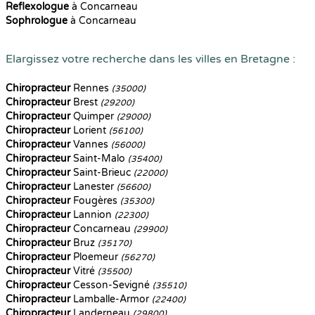
Reflexologue
à Concarneau
Sophrologue
à Concarneau
Elargissez votre recherche dans les villes en Bretagne :
Chiropracteur
Rennes
(35000)
Chiropracteur
Brest
(29200)
Chiropracteur
Quimper
(29000)
Chiropracteur
Lorient
(56100)
Chiropracteur
Vannes
(56000)
Chiropracteur
Saint-Malo
(35400)
Chiropracteur
Saint-Brieuc
(22000)
Chiropracteur
Lanester
(56600)
Chiropracteur
Fougères
(35300)
Chiropracteur
Lannion
(22300)
Chiropracteur
Concarneau
(29900)
Chiropracteur
Bruz
(35170)
Chiropracteur
Ploemeur
(56270)
Chiropracteur
Vitré
(35500)
Chiropracteur
Cesson-Sevigné
(35510)
Chiropracteur
Lamballe-Armor
(22400)
Chiropracteur
Landerneau
(29800)