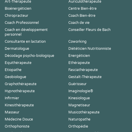
Art-Thérapeute
Auriculothérapeute
Bioénergéticien
Centre Bien-être
Chiropracteur
Coach Bien-être
Coach Professionnel
Coach de vie
Coach en développement
Conseiller Fleurs de Bach
personnel
Consultante en lactation
Coworking
Dermatologue
Diététicien Nutritionniste
Décodage psycho-biologique
Energéticien
Equithérapeute
Ethérapeute
Etiopathe
Fasciathérapeute
Geobiologue
Gestalt-Thérapeute
Graphothérapeute
Guérisseur
Hypnothérapeute
Imaginologie®
Infirmier
Kinesiologue
Kinesithérapeute
Magnetiseur
Masseur
Musicothérapeute
Médecine Douce
Naturopathe
Orthophoniste
Orthopédie