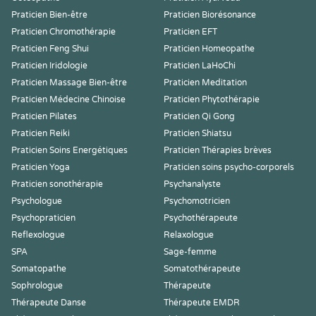
Praticien Bien-être
Praticien Biorésonance
Praticien Chromothérapie
Praticien EFT
Praticien Feng Shui
Praticien Homeopathe
Praticien Iridologie
Praticien LaHoChi
Praticien Massage Bien-être
Praticien Meditation
Praticien Médecine Chinoise
Praticien Phytothérapie
Praticien Pilates
Praticien Qi Gong
Praticien Reiki
Praticien Shiatsu
Praticien Soins Energétiques
Praticien Thérapies brèves
Praticien Yoga
Praticien soins psycho-corporels
Praticien sonothérapie
Psychanalyste
Psychologue
Psychomotricien
Psychopraticien
Psychothérapeute
Reflexologue
Relaxologue
SPA
Sage-femme
Somatopathe
Somatothérapeute
Sophrologue
Thérapeute
Thérapeute Danse
Thérapeute EMDR