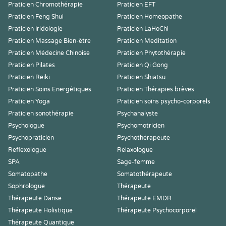
Praticien Chromothérapie
Praticien EFT
Praticien Feng Shui
Praticien Homeopathe
Praticien Iridologie
Praticien LaHoChi
Praticien Massage Bien-être
Praticien Meditation
Praticien Médecine Chinoise
Praticien Phytothérapie
Praticien Pilates
Praticien Qi Gong
Praticien Reiki
Praticien Shiatsu
Praticien Soins Energétiques
Praticien Thérapies brèves
Praticien Yoga
Praticien soins psycho-corporels
Praticien sonothérapie
Psychanalyste
Psychologue
Psychomotricien
Psychopraticien
Psychothérapeute
Reflexologue
Relaxologue
SPA
Sage-femme
Somatopathe
Somatothérapeute
Sophrologue
Thérapeute
Thérapeute Danse
Thérapeute EMDR
Thérapeute Holistique
Thérapeute Psychocorporel
Thérapeute Quantique