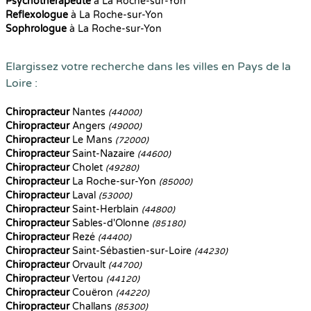
Psychothérapeute
à La Roche-sur-Yon
Reflexologue
à La Roche-sur-Yon
Sophrologue
à La Roche-sur-Yon
Elargissez votre recherche dans les villes en Pays de la
Loire :
Chiropracteur
Nantes
(44000)
Chiropracteur
Angers
(49000)
Chiropracteur
Le Mans
(72000)
Chiropracteur
Saint-Nazaire
(44600)
Chiropracteur
Cholet
(49280)
Chiropracteur
La Roche-sur-Yon
(85000)
Chiropracteur
Laval
(53000)
Chiropracteur
Saint-Herblain
(44800)
Chiropracteur
Sables-d'Olonne
(85180)
Chiropracteur
Rezé
(44400)
Chiropracteur
Saint-Sébastien-sur-Loire
(44230)
Chiropracteur
Orvault
(44700)
Chiropracteur
Vertou
(44120)
Chiropracteur
Couëron
(44220)
Chiropracteur
Challans
(85300)