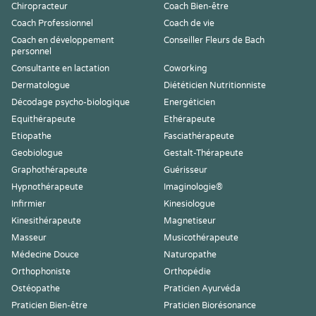
Chiropracteur
Coach Bien-être
Coach Professionnel
Coach de vie
Coach en développement
Conseiller Fleurs de Bach
personnel
Consultante en lactation
Coworking
Dermatologue
Diététicien Nutritionniste
Décodage psycho-biologique
Energéticien
Equithérapeute
Ethérapeute
Etiopathe
Fasciathérapeute
Geobiologue
Gestalt-Thérapeute
Graphothérapeute
Guérisseur
Hypnothérapeute
Imaginologie®
Infirmier
Kinesiologue
Kinesithérapeute
Magnetiseur
Masseur
Musicothérapeute
Médecine Douce
Naturopathe
Orthophoniste
Orthopédie
Ostéopathe
Praticien Ayurvéda
Praticien Bien-être
Praticien Biorésonance