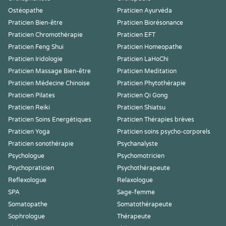
Ostéopathe
Praticien Ayurvéda
Praticien Bien-être
Praticien Biorésonance
Praticien Chromothérapie
Praticien EFT
Praticien Feng Shui
Praticien Homeopathe
Praticien Iridologie
Praticien LaHoChi
Praticien Massage Bien-être
Praticien Meditation
Praticien Médecine Chinoise
Praticien Phytothérapie
Praticien Pilates
Praticien Qi Gong
Praticien Reiki
Praticien Shiatsu
Praticien Soins Energétiques
Praticien Thérapies brèves
Praticien Yoga
Praticien soins psycho-corporels
Praticien sonothérapie
Psychanalyste
Psychologue
Psychomotricien
Psychopraticien
Psychothérapeute
Reflexologue
Relaxologue
SPA
Sage-femme
Somatopathe
Somatothérapeute
Sophrologue
Thérapeute