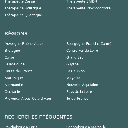
Thérapeute Danse
Thérapeute EMDR
Thérapeute Holistique
Thérapeute Psychocorporel
Thérapeute Quantique
RÉGIONS
Auvergne-Rhône-Alpes
Bourgogne-Franche-Comté
Bretagne
Centre-Val de Loire
Corse
Grand Est
Guadeloupe
Guyane
Hauts-de-France
La Réunion
Martinique
Mayotte
Normandie
Nouvelle-Aquitaine
Occitanie
Pays de la Loire
Provence-Alpes-Côte d'Azur
Île-de-France
RECHERCHES FRÉQUENTES
Psychologue à Paris
Sophrologue à Marseille