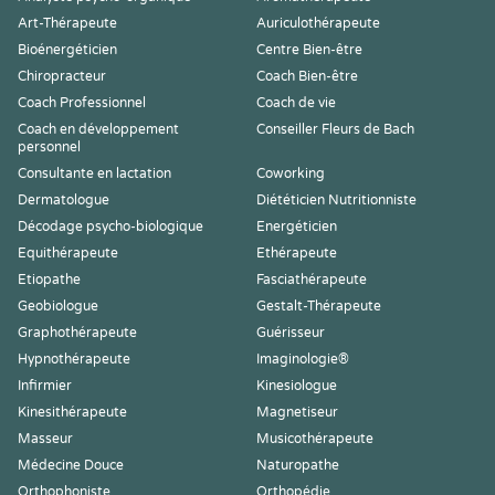
Art-Thérapeute
Auriculothérapeute
Bioénergéticien
Centre Bien-être
Chiropracteur
Coach Bien-être
Coach Professionnel
Coach de vie
Coach en développement
Conseiller Fleurs de Bach
personnel
Consultante en lactation
Coworking
Dermatologue
Diététicien Nutritionniste
Décodage psycho-biologique
Energéticien
Equithérapeute
Ethérapeute
Etiopathe
Fasciathérapeute
Geobiologue
Gestalt-Thérapeute
Graphothérapeute
Guérisseur
Hypnothérapeute
Imaginologie®
Infirmier
Kinesiologue
Kinesithérapeute
Magnetiseur
Masseur
Musicothérapeute
Médecine Douce
Naturopathe
Orthophoniste
Orthopédie