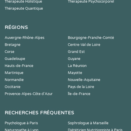
Thérapeute Holistique
Thérapeute Psychocorporel
Thérapeute Quantique
RÉGIONS
Auvergne-Rhône-Alpes
Bourgogne-Franche-Comté
Bretagne
Centre-Val de Loire
Corse
Grand Est
Guadeloupe
Guyane
Hauts-de-France
La Réunion
Martinique
Mayotte
Normandie
Nouvelle-Aquitaine
Occitanie
Pays de la Loire
Provence-Alpes-Côte d'Azur
Île-de-France
RECHERCHES FRÉQUENTES
Psychologue à Paris
Sophrologue à Marseille
Naturopathe à Lyon
Diététicien Nutritionniste à Paris