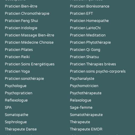
Praticien Bien-être
Praticien Biorésonance
Praticien Chromothérapie
Praticien EFT
Praticien Feng Shui
Praticien Homeopathe
Praticien Iridologie
Praticien LaHoChi
Praticien Massage Bien-être
Praticien Meditation
Praticien Médecine Chinoise
Praticien Phytothérapie
Praticien Pilates
Praticien Qi Gong
Praticien Reiki
Praticien Shiatsu
Praticien Soins Energétiques
Praticien Thérapies brèves
Praticien Yoga
Praticien soins psycho-corporels
Praticien sonothérapie
Psychanalyste
Psychologue
Psychomotricien
Psychopraticien
Psychothérapeute
Reflexologue
Relaxologue
SPA
Sage-femme
Somatopathe
Somatothérapeute
Sophrologue
Thérapeute
Thérapeute Danse
Thérapeute EMDR