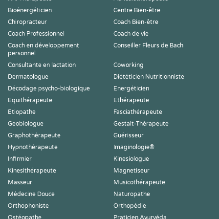
Bioénergéticien
Centre Bien-être
Chiropracteur
Coach Bien-être
Coach Professionnel
Coach de vie
Coach en développement
Conseiller Fleurs de Bach
personnel
Consultante en lactation
Coworking
Dermatologue
Diététicien Nutritionniste
Décodage psycho-biologique
Energéticien
Equithérapeute
Ethérapeute
Etiopathe
Fasciathérapeute
Geobiologue
Gestalt-Thérapeute
Graphothérapeute
Guérisseur
Hypnothérapeute
Imaginologie®
Infirmier
Kinesiologue
Kinesithérapeute
Magnetiseur
Masseur
Musicothérapeute
Médecine Douce
Naturopathe
Orthophoniste
Orthopédie
Ostéopathe
Praticien Ayurvéda