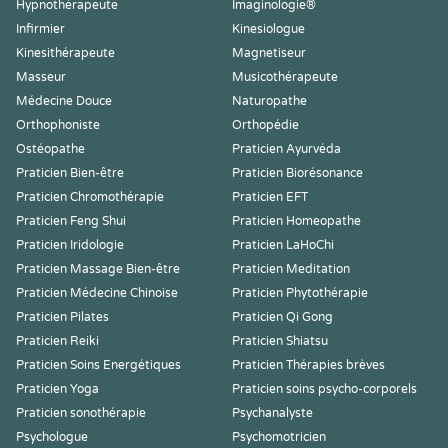
Hypnothérapeute
Imaginologie®
Infirmier
Kinesiologue
Kinesithérapeute
Magnetiseur
Masseur
Musicothérapeute
Médecine Douce
Naturopathe
Orthophoniste
Orthopédie
Ostéopathe
Praticien Ayurvéda
Praticien Bien-être
Praticien Biorésonance
Praticien Chromothérapie
Praticien EFT
Praticien Feng Shui
Praticien Homeopathe
Praticien Iridologie
Praticien LaHoChi
Praticien Massage Bien-être
Praticien Meditation
Praticien Médecine Chinoise
Praticien Phytothérapie
Praticien Pilates
Praticien Qi Gong
Praticien Reiki
Praticien Shiatsu
Praticien Soins Energétiques
Praticien Thérapies brèves
Praticien Yoga
Praticien soins psycho-corporels
Praticien sonothérapie
Psychanalyste
Psychologue
Psychomotricien