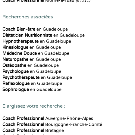
Coach Professionnel
Morne-à-l'Eau
(97111)
Recherches associées
Coach Bien-être
en Guadeloupe
Diététicien Nutritionniste
en Guadeloupe
Hypnothérapeute
en Guadeloupe
Kinesiologue
en Guadeloupe
Médecine Douce
en Guadeloupe
Naturopathe
en Guadeloupe
Ostéopathe
en Guadeloupe
Psychologue
en Guadeloupe
Psychothérapeute
en Guadeloupe
Reflexologue
en Guadeloupe
Sophrologue
en Guadeloupe
Elargissez votre recherche :
Coach Professionnel
Auvergne-Rhône-Alpes
Coach Professionnel
Bourgogne-Franche-Comté
Coach Professionnel
Bretagne