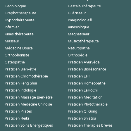
Geobiologue
Gestalt-Thérapeute
Graphothérapeute
Guérisseur
Hypnothérapeute
Imaginologie®
Infirmier
Kinesiologue
Kinesithérapeute
Magnetiseur
Masseur
Musicothérapeute
Médecine Douce
Naturopathe
Orthophoniste
Orthopédie
Ostéopathe
Praticien Ayurvéda
Praticien Bien-être
Praticien Biorésonance
Praticien Chromothérapie
Praticien EFT
Praticien Feng Shui
Praticien Homeopathe
Praticien Iridologie
Praticien LaHoChi
Praticien Massage Bien-être
Praticien Meditation
Praticien Médecine Chinoise
Praticien Phytothérapie
Praticien Pilates
Praticien Qi Gong
Praticien Reiki
Praticien Shiatsu
Praticien Soins Energétiques
Praticien Thérapies brèves