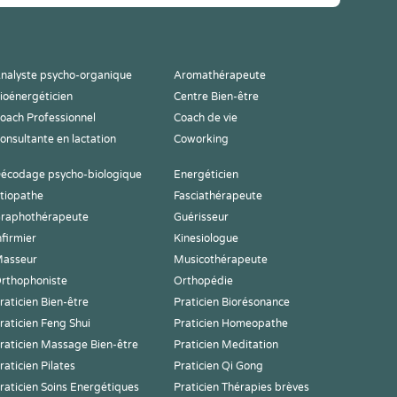
nalyste psycho-organique
Aromathérapeute
ioénergéticien
Centre Bien-être
oach Professionnel
Coach de vie
onsultante en lactation
Coworking
écodage psycho-biologique
Energéticien
tiopathe
Fasciathérapeute
raphothérapeute
Guérisseur
nfirmier
Kinesiologue
asseur
Musicothérapeute
rthophoniste
Orthopédie
raticien Bien-être
Praticien Biorésonance
raticien Feng Shui
Praticien Homeopathe
raticien Massage Bien-être
Praticien Meditation
raticien Pilates
Praticien Qi Gong
raticien Soins Energétiques
Praticien Thérapies brèves