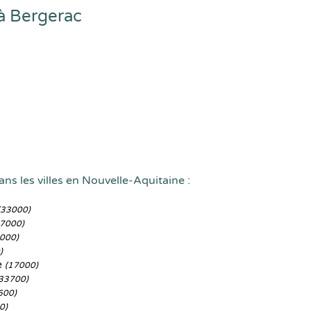
à Bergerac
ns les villes en Nouvelle-Aquitaine :
(33000)
87000)
000)
)
e
(17000)
33700)
600)
0)