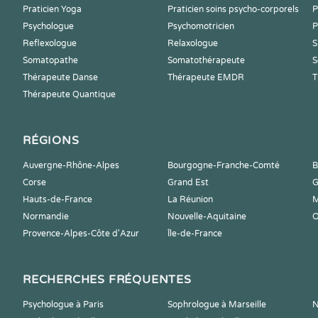
Praticien Yoga
Praticien soins psycho-corporels
P
Psychologue
Psychomotricien
P
Reflexologue
Relaxologue
S
Somatopathe
Somatothérapeute
S
Thérapeute Danse
Thérapeute EMDR
T
Thérapeute Quantique
RÉGIONS
Auvergne-Rhône-Alpes
Bourgogne-Franche-Comté
B
Corse
Grand Est
G
Hauts-de-France
La Réunion
M
Normandie
Nouvelle-Aquitaine
O
Provence-Alpes-Côte d'Azur
Île-de-France
RECHERCHES FRÉQUENTES
Psychologue à Paris
Sophrologue à Marseille
N