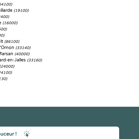
64100)
illarde
(19100)
3400)
e
(16000)
600)
00)
ult
(86100)
d'Ornon
(33140)
Marsan
(40000)
rd-en-Jalles
(33160)
(24000)
24100)
130)
ouceur !