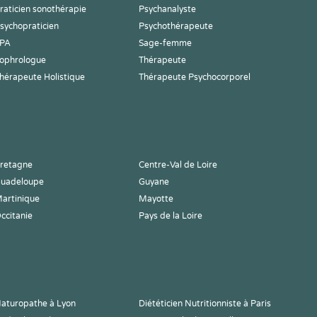
raticien sonothérapie
Psychanalyste
sychopraticien
Psychothérapeute
PA
Sage-femme
ophrologue
Thérapeute
hérapeute Holistique
Thérapeute Psychocorporel
retagne
Centre-Val de Loire
uadeloupe
Guyane
artinique
Mayotte
ccitanie
Pays de la Loire
aturopathe à Lyon
Diététicien Nutritionniste à Paris