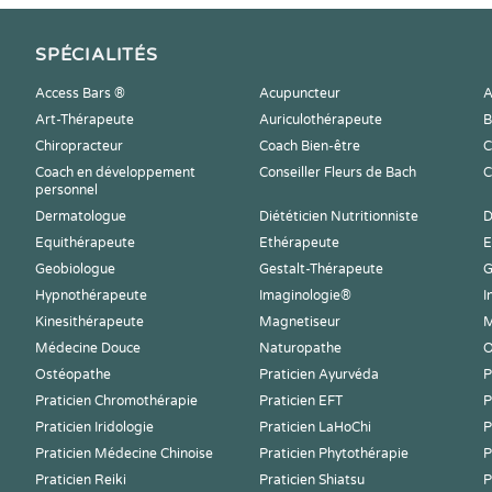
SPÉCIALITÉS
Access Bars ®
Acupuncteur
A
Art-Thérapeute
Auriculothérapeute
B
Chiropracteur
Coach Bien-être
C
Coach en développement
Conseiller Fleurs de Bach
C
personnel
Dermatologue
Diététicien Nutritionniste
D
Equithérapeute
Ethérapeute
E
Geobiologue
Gestalt-Thérapeute
G
Hypnothérapeute
Imaginologie®
I
Kinesithérapeute
Magnetiseur
M
Médecine Douce
Naturopathe
O
Ostéopathe
Praticien Ayurvéda
P
Praticien Chromothérapie
Praticien EFT
P
Praticien Iridologie
Praticien LaHoChi
P
Praticien Médecine Chinoise
Praticien Phytothérapie
P
Praticien Reiki
Praticien Shiatsu
P