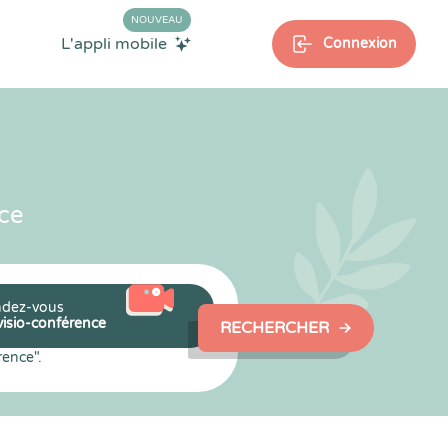
NOUVEAU
L'appli mobile
Connexion
ce
dez-vous
visio-conférence
RECHERCHER
rence".