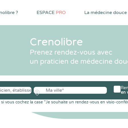
olibre ?
ESPACE
PRO
La médecine douce
Crenolibre
Prenez rendez-vous avec
un praticien de médecine dou
Ren
en 
si vous cochez la case "Je souhaite un rendez-vous en visio-confé