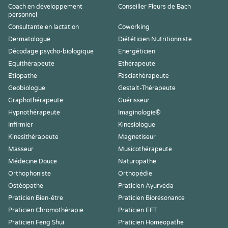
Coach en développement
Conseiller Fleurs de Bach
personnel
Consultante en lactation
Coworking
Dermatologue
Diététicien Nutritionniste
Décodage psycho-biologique
Energéticien
Equithérapeute
Ethérapeute
Etiopathe
Fasciathérapeute
Geobiologue
Gestalt-Thérapeute
Graphothérapeute
Guérisseur
Hypnothérapeute
Imaginologie®
Infirmier
Kinesiologue
Kinesithérapeute
Magnetiseur
Masseur
Musicothérapeute
Médecine Douce
Naturopathe
Orthophoniste
Orthopédie
Ostéopathe
Praticien Ayurvéda
Praticien Bien-être
Praticien Biorésonance
Praticien Chromothérapie
Praticien EFT
Praticien Feng Shui
Praticien Homeopathe