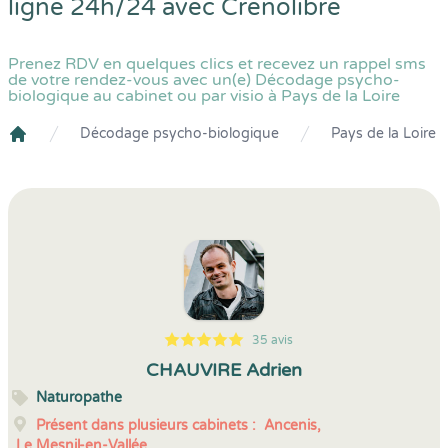
ligne 24h/24 avec
Crenolibre
Prenez RDV en quelques clics et recevez un rappel sms
de votre rendez-vous avec un(e) Décodage psycho-
biologique au cabinet ou par visio à Pays de la Loire
Décodage psycho-biologique
Pays de la Loire
Crenolibre
35 avis
5
1
5
35
CHAUVIRE Adrien
Naturopathe
Présent dans plusieurs cabinets :
Ancenis,
Le Mesnil-en-Vallée