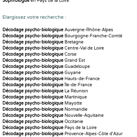
Sophrologue
en Pays de la Loire
Elargissez votre recherche :
Décodage psycho-biologique
Auvergne-Rhône-Alpes
Décodage psycho-biologique
Bourgogne-Franche-Comté
Décodage psycho-biologique
Bretagne
Décodage psycho-biologique
Centre-Val de Loire
Décodage psycho-biologique
Corse
Décodage psycho-biologique
Grand Est
Décodage psycho-biologique
Guadeloupe
Décodage psycho-biologique
Guyane
Décodage psycho-biologique
Hauts-de-France
Décodage psycho-biologique
Île-de-France
Décodage psycho-biologique
La Réunion
Décodage psycho-biologique
Martinique
Décodage psycho-biologique
Mayotte
Décodage psycho-biologique
Normandie
Décodage psycho-biologique
Nouvelle-Aquitaine
Décodage psycho-biologique
Occitanie
Décodage psycho-biologique
Pays de la Loire
Décodage psycho-biologique
Provence-Alpes-Côte d'Azur