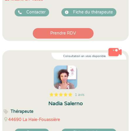
Contacter
Fiche du thérapeute
Prendre RDV
Consultation en visio disponible
1 avis
5
1
5
1
Nadia Salerno
Thérapeute
44690
La Haie-Fouassière