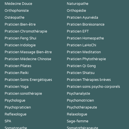
Médecine Douce
Naturopathe
Orthophoniste
Orthopédie
Ostéopathe
Praticien Ayurvéda
Praticien Bien-être
Praticien Biorésonance
Praticien Chromothérapie
Praticien EFT
Praticien Feng Shui
Praticien Homeopathe
Praticien Iridologie
Praticien LaHoChi
Praticien Massage Bien-être
Praticien Meditation
Praticien Médecine Chinoise
Praticien Phytothérapie
Praticien Pilates
Praticien Qi Gong
Praticien Reiki
Praticien Shiatsu
Praticien Soins Energétiques
Praticien Thérapies brèves
Praticien Yoga
Praticien soins psycho-corporels
Praticien sonothérapie
Psychanalyste
Psychologue
Psychomotricien
Psychopraticien
Psychothérapeute
Reflexologue
Relaxologue
SPA
Sage-femme
Somatopathe
Somatothérapeute