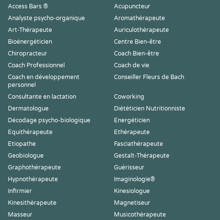
Access Bars ®
Acupuncteur
Analyste psycho-organique
Aromathérapeute
Art-Thérapeute
Auriculothérapeute
Bioénergéticien
Centre Bien-être
Chiropracteur
Coach Bien-être
Coach Professionnel
Coach de vie
Coach en développement
Conseiller Fleurs de Bach
personnel
Consultante en lactation
Coworking
Dermatologue
Diététicien Nutritionniste
Décodage psycho-biologique
Energéticien
Equithérapeute
Ethérapeute
Etiopathe
Fasciathérapeute
Geobiologue
Gestalt-Thérapeute
Graphothérapeute
Guérisseur
Hypnothérapeute
Imaginologie®
Infirmier
Kinesiologue
Kinesithérapeute
Magnetiseur
Masseur
Musicothérapeute